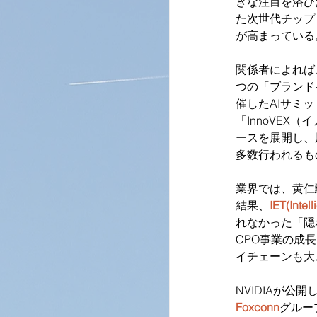
きな注目を浴び
た次世代チップ「
が高まっている
関係者によれば、
つの「ブランド
催したAIサミ
「InnoVE
ースを展開し、
多数行われるも
業界では、黄仁
結果、
IET(Intell
れなかった「隠れ
CPO事業の成
イチェーンも大
NVIDIAが
Foxconn
グルー