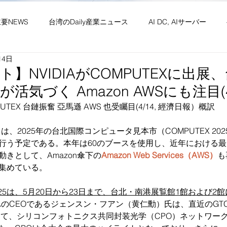
主要NEWS
台湾のDaily産業ニュース
AI DC, AIサーバー
14日
ワーク
供給網 原材料 装置
政経・社会・両岸
新産業(
ト】NVIDIAがCOMPUTEXに出
活気づく Amazon AWSにも注目(4/
・社会文化・イベント等
竹竹苗縣市
台湾生活（投稿）
台
UTEX 台鏈振奮 亞馬遜 AWS 也受矚目(4/14, 經濟日報）概訳
）
は、2025年の台北国際コンピュータ見本市（COMPUTEX 2
行う予定である。本年は60のブースを使用し、近年における
きとして、Amazon傘下の
Amazon Web Services（AWS）
も
集めている。
 2025は、5月20日から23日まで、台北・南港展覧館1館および
AのCEOであるジェンスン・フアン（黄仁勳）氏は、直近のGTC（GPU
ce）にて、シリコンフォトニクス共同封装光学（CPO）ネットワ