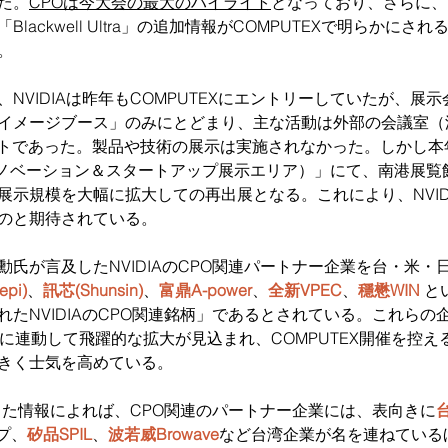
た。
CPOは今大会の最大のハイライト
となっており、さらに、N
Blackwell Ultra」の追加情報がCOMPUTEXで明らかに
。
NVIDIAは昨年もCOMPUTEXにエントリーしていたが、展
イメージブース」のみにとどまり、主な活動は外部の会議室（
ットであった。製品や技術の展示は実施されなかった。しかし本
X（イノベーション＆スタートアップ展示エリア）」にて、南港展覧
展示規模を大幅に拡大しての再出展となる。これにより、NVID
のと期待されている。
勳氏が言及したNVIDIAのCPO関連パートナー企業を台・米
iepi)
、
訊芯(Shunsin)
、
富鼎A-power
、
全新VPEC
、
穩懋WIN
 
たNVIDIAのCPO関連銘柄」であるとされている。これらの企業
長に連動して飛躍的な拡大が見込まれ、COMPUTEX開催を控
きく士気を高めている。
公開した情報によれば、CPO関連のパートナー企業には、表向きに
プ、
矽品SPIL
、
波若威Browave
など台湾企業が名を連ねている