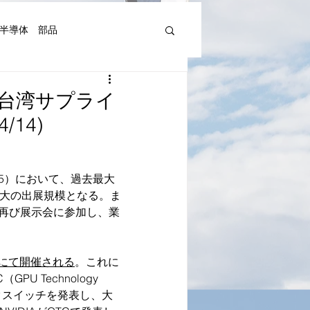
半導体 部品
機器人、AI関連等)
展、台湾サプライ
14)
湾Art&Artist
日本文化
025）において、過去最大
最大の出展規模となる。ま
再び展示会に参加し、業
2館にて開催される
。これに
 Technology 
ークスイッチを発表し、大