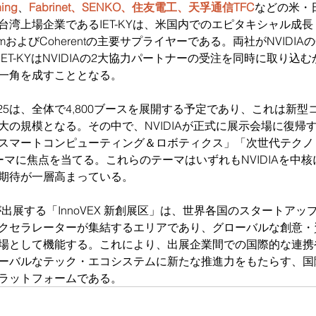
ning
、
Fabrinet、SENKO、住友電工、天孚通信TFC
などの米・
台湾上場企業であるIET-KYは、米国内でのエピタキシャル成
tumおよびCoherentの主要サプライヤーである。両社がNVIDI
ET-KYはNVIDIAの2大協力パートナーの受注を同時に取り
一角を成すこととなる。
 2025は、全体で4,800ブースを展開する予定であり、これは
大の規模となる。その中で、NVIDIAが正式に展示会場に復帰
スマートコンピューティング＆ロボティクス」「次世代テクノ
ーマに焦点を当てる。これらのテーマはいずれもNVIDIAを中
期待が一層高まっている。
Aが出展する「InnoVEX 新創展区」は、世界各国のスタートア
クセラレーターが集結するエリアであり、グローバルな創意・
場として機能する。これにより、出展企業間での国際的な連携
ーバルなテック・エコシステムに新たな推進力をもたらす、国
ラットフォームである。