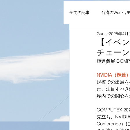
全ての記事
台湾のWeekly
Guest
2025年4月
AIoT・通信機器・ネット
【イベン
チェーンが
企業・組織
NEWS
輝達參展 COMP
NVIDIA（輝達
規模での出展を
た、注目すべき動
界内での関心を
COMPUTEX
先立ち、NVIDI
Conferen