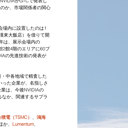
VIDIAがGTCで発表し
されるのか、市場関係者の関心
示会場内に設置したのは1
漢來大飯店）を借りて開
年は、展示会場内の
館2館4階のエリアに60ブ
IAの先進技術の発表が
・日・中各地域で精査した
といった企業が、名指しさ
は、今後NVIDIAの
えるなか、関連するサプラ
台積電（TSMC）
、
鴻海
ほか、
Lumentum
、