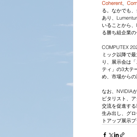
Coherent
、
Cor
る。なかでも、
あり、Lumen
いることから、I
る勝ち組企業の
COMPUTEX
ミック以降で最
り、展示会は「
ティ」の3大テ
め、市場からの
なお、NVIDI
ピタリスト、ア
交流を促進する
生み出し、グロ
トアップ展示プ