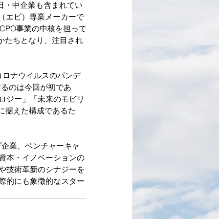
日・中企業も含まれてい
長（エピ）専業メーカーで
AのCPO事業の中核を担って
込むかたちとなり、注目され
新型コロナウイルスのパンデ
するのは今回が初であ
ロジー」「未来のモビリ
核に据えた構成であるた
ップ企業、ベンチャーキャ
資本・イノベーションの
や技術革新のシナジーを
際的にも象徴的なスター