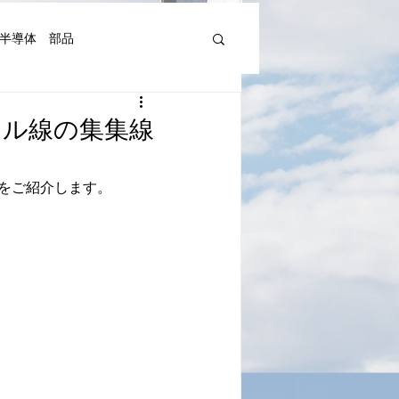
半導体 部品
機器人、AI関連等)
カル線の集集線
湾Art&Artist
日本文化
をご紹介します。