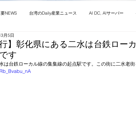
主要NEWS
台湾のDaily産業ニュース
AI DC, AIサーバー
年3月5日
ワーク
供給網 原材料 装置
政経・社会・両岸
新産業(
行】彰化県にある二水は台鉄ロー
です
・社会文化・イベント等
竹竹苗縣市
台湾生活（投稿）
台
水は台鉄ローカル線の集集線の起点駅です。この街に二水老街
be/Rb_Bvabu_nA