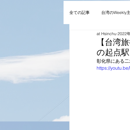
全ての記事
台湾のWeekly
at Hsinchu
2022
AIoT・通信機器・ネット
【台湾旅
の起点駅
企業・組織
NEWS
彰化県にある二
https://youtu.