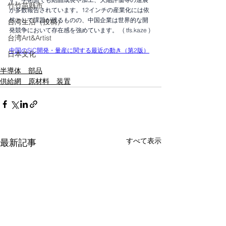
竹竹苗縣市
が多数報告されています。12インチの産業化には依
然として課題が残るものの、中国企業は世界的な開
台湾生活（投稿）
発競争において存在感を強めています。   ( tfs.kaze )
台湾Art&Artist
中国のSiC開発・量産に関する最近の動き（第2版）
日本文化
半導体 部品
供給網 原材料 装置
すべて表示
最新記事