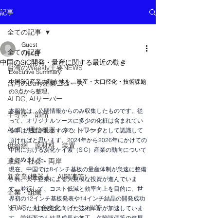
記事
全ての記事
Guest
全ての記事
7月4日
中国のSiC開発・量産に関する最近の動き
台湾のWeekly主要NEWS
Executive Summary
中国SiC産業の現在地を、量産・大口径化・技術課題
台湾のDaily産業ニュース
の3点から整理。
AI DC, AIサーバー
本報告は、公開情報からのみ収集したものです。従
半導体 部品
って、オリジナルソースに多少の化粧は含まれてい
AIoT・通信機器・ネットワーク
る事は想定されますので、トレンドとして認識して
頂ければと思います。2024年から2026年にかけての
供給網 原材料 装置
中国における炭化ケイ素（SiC）産業の動向について
まとめました。
政経・社会・両岸
現在、中国では8インチ基板の量産体制が急速に整備
新産業(機器人、AI関連等)
され、大手企業による大規模な投資が進んでいま
す。並行して、コスト低減と効率向上を目的に、世
企業・組織
界初の12インチ基板発表や14インチ結晶の開発成功
NEWS・社会文化・イベント等
といった大口径化に向けた技術革新が加速していま
す。学術面でも結晶成長や加工、欠陥評価等の進展