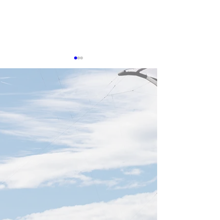
0513 台湾企業、AIデー
0511 TSMC 
タセンター冷却特許で存
トニクス布局加
在感
生成AIの普及により高性能計
AIは「光が進み、
算への需要が高まり、データ
る」世代に入りつ
センターの冷却および熱管理
プライチェーンか
技術は、産業界における競争
電（TSMC、233
の重要分野となっている。経
ンフォトニクスと
済部智慧財産局が発表した
学（CPO）を強
「データセンター主要部品の
封装、検査、光学
特許動向分析」報告によれ
パートナーを積極
ば、台湾企業は世界の冷却技
けているとの情報
術特許の取得・出願において
る。傘下の精材と
強い実力を示しており、英業
本の矢」として同