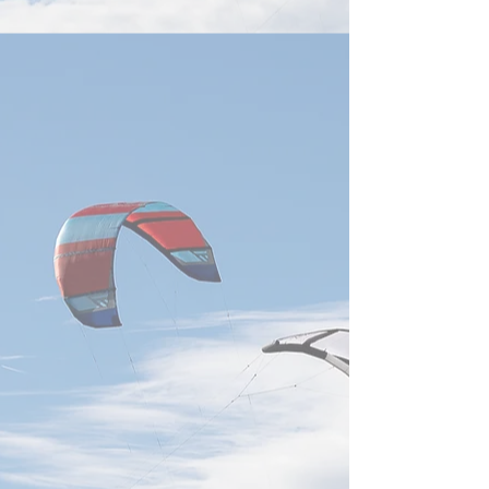
達、鴻海科技、広達電脳の3
しており、TSMC
社が、いずれも世界の特許出
フォトニクスの事
願人上位20社に入っている。
築するうえで、重
経済部智慧財産局の報告によ
隊と見なされている
ると、2