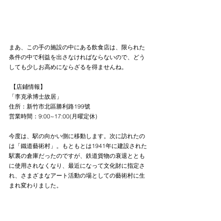
まあ、この手の施設の中にある飲食店は、限られた
条件の中で利益を出さなければならないので、どう
しても少しお高めにならざるを得ませんね。
 【店鋪情報】
「李克承博士故居」
住所：新竹市北區勝利路199號
営業時間：9:00~17:00(月曜定休)
今度は、駅の向かい側に移動します。次に訪れたの
は「鐵道藝術村」。もともとは1941年に建設された
駅裏の倉庫だったのですが、鉄道貨物の衰退ととも
に使用されなくなり、最近になって文化財に指定さ
れ、さまざまなアート活動の場としての藝術村に生
まれ変わりました。