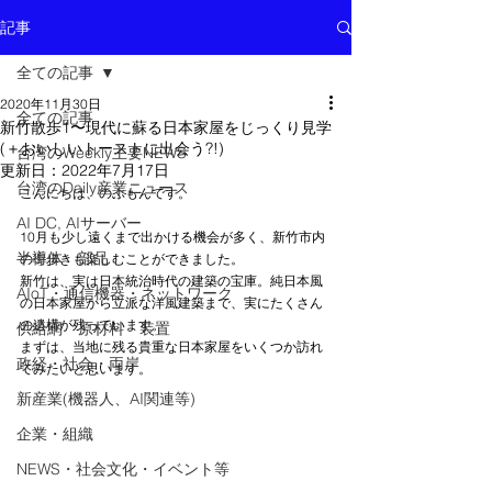
記事
全ての記事
2020年11月30日
全ての記事
新竹散歩1〜現代に蘇る日本家屋をじっくり見学
(＋おいしいトーストに出会う?!)
台湾のWeekly主要NEWS
更新日：
2022年7月17日
台湾のDaily産業ニュース
こんにちは、のぶもんです。
AI DC, AIサーバー
10月も少し遠くまで出かける機会が多く、新竹市内
半導体 部品
の街歩きも楽しむことができました。
新竹は、実は日本統治時代の建築の宝庫。純日本風
AIoT・通信機器・ネットワーク
の日本家屋から立派な洋風建築まで、実にたくさん
の遺構が残っています。
供給網 原材料 装置
まずは、当地に残る貴重な日本家屋をいくつか訪れ
政経・社会・両岸
てみたいと思います。
新産業(機器人、AI関連等)
企業・組織
NEWS・社会文化・イベント等