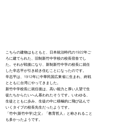
こちらの建物はもともと、日本統治時代の1922年ご
ろに建てられた、旧制新竹中学校の校長宿舎でし
た。それが戦後になり、新制新竹中学の校長に就任
した辛志平が引き続き住むことになったのです。
辛志平は、1912年に中華民国広東省に生まれ、終戦
とともに台湾にやってきました。
新竹中学校長に就任後は、高い能力と厚い人望で生
徒たちからたいへん慕われたそうです。いわゆる、
生徒とともに歩み、生徒の中に積極的に飛び込んで
いくタイプの校長先生だったようです。
「竹中(新竹中学)之父」「教育哲人」と称されること
も多かったようです。