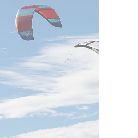
「為替変動に対応する産業支
援タスクフォース」を立ち上
げ、初期段階として3か月間
の運用を開始した。また、中
小企業向けに三つの為替リス
クヘッジ手段を推奨し、為替
変動による影響の緩和と経営
の安定化を図る方針...