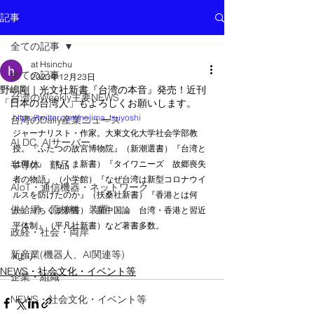
記事
全ての記事
at Hsinchu
全ての記事
2023年12月23日
野嶋剛｜光文社新書『台湾の本音』発売！近刊
台湾のWeekly主要NEWS
「日本の台湾人」もよろしくお願いします。
https://twitter.com/nojima_tsuyoshi
台湾のDaily産業ニュース
ジャーナリスト・作家。大東文化大学社会学部教
AI DC, AIサーバー
授。『ふたつの故宮博物院』（新潮選書）『台湾と
半導体 部品
は何か』（ちくま新書）『タイワニーズ　故郷喪失
者の物語』（小学館）『なぜ台湾は新型コロナウイ
AIoT・通信機器・ネットワーク
ルスを防げたのか』（扶桑社新書）『香港とは何
供給網 原材料 装置
か』（ちくま新書）『新中国論　台湾・香港と習近
平体制』（平凡社新書）など著書多数。
政経・社会・両岸
新産業(機器人、AI関連等)
Xより
NEWS・社会文化・イベント等
企業・組織
NEWS・社会文化・イベント等