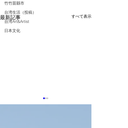
竹竹苗縣市
台湾生活（投稿）
すべて表示
最新記事
台湾Art&Artist
日本文化
0703 新台湾ドル急騰
【安保】台湾揺
為替差損の警鐘鳴る
気作家の投稿、
残された時間」
経済部が防護策を構築、中小
https://forum.j-
少ないのか(4/15
企業のヘッジ支援へ経済部は
n.co.jp/narrative/8