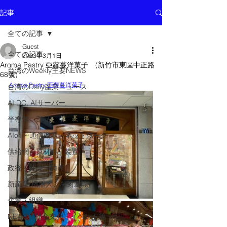
記事
全ての記事
Guest
全ての記事
2023年3月1日
Aroma Pastry 亞蘿蔓洋菓子 (新竹市東區中正路
台湾のWeekly主要NEWS
68號)
Aroma Pastry 亞蘿蔓洋菓子
台湾のDaily産業ニュース
AI DC, AIサーバー
半導体 部品
AIoT・通信機器・ネットワーク
供給網 原材料 装置
政経・社会・両岸
新産業(機器人、AI関連等)
企業・組織
NEWS・社会文化・イベント等