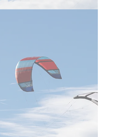
TSMC、ASE、UMC、
み、台湾のサーバ
Cisco、Marvell、Lumentum
液冷、高速通信部
などが次世
供給網への需要継
要な動きです