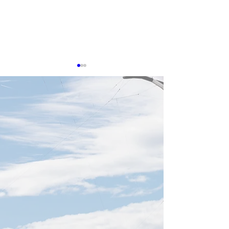
8月6日TTIN SEMICON
8月5日TTIN 鴻海Foxconn,
Taiwan,慧栄
緯創Wistron
SiliconMotion,AIメモリー,
感謝。参考にした出典は下記
感謝。参考にした
緯創Wistron
に記載しています。
に記載しています
【SEMICON Taiwan、AI三領
Foxconn、7月
域に集中】 日付2026年8月6
高】 日付2026年8
日 SEMICON Taiwan 2026
の7月売上高は9,4
は、ASIC、HBM、シリコン
ルとなり、月間過
フォトニクスを重点テーマに
新しました。前年
設定します。AI競争が単体
54.2％増で、AI
GPU性能から、演算・メモリ
むクラウド・ネッ
ー・データ伝送を統合するシ
品が成長を牽引。
ステム設計へ移行する中、
もAIラック出荷の