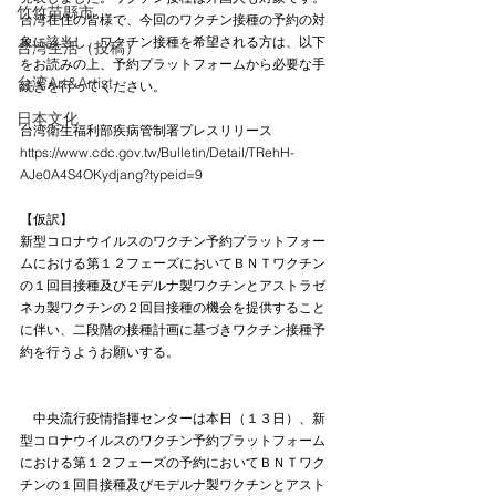
竹竹苗縣市
台湾在住の皆様で、今回のワクチン接種の予約の対
象に該当し、ワクチン接種を希望される方は、以下
台湾生活（投稿）
をお読みの上、予約プラットフォームから必要な手
台湾Art&Artist
続きを行ってください。
日本文化
台湾衛生福利部疾病管制署プレスリリース
https://www.cdc.gov.tw/Bulletin/Detail/TRehH-
AJe0A4S4OKydjang?typeid=9
【仮訳】
新型コロナウイルスのワクチン予約プラットフォー
ムにおける第１２フェーズにおいてＢＮＴワクチン
の１回目接種及びモデルナ製ワクチンとアストラゼ
ネカ製ワクチンの２回目接種の機会を提供すること
に伴い、二段階の接種計画に基づきワクチン接種予
約を行うようお願いする。
　中央流行疫情指揮センターは本日（１３日）、新
型コロナウイルスのワクチン予約プラットフォーム
における第１２フェーズの予約においてＢＮＴワク
チンの１回目接種及びモデルナ製ワクチンとアスト