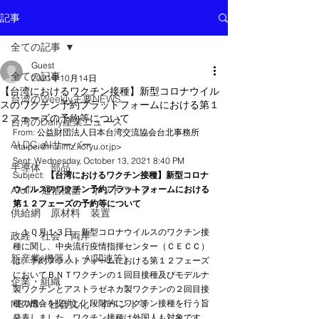
記事
全ての記事
Guest
全ての記事
2021年10月14日
【台湾におけるワクチン接種】新型コロナウイル
台湾のWeekly主要NEWS
スのワクチン予約プラットフォームにおける第１
２フェーズの予約等について
台湾のDaily産業ニュース
From: 公益財団法人日本台湾交流協会台北事務所 
AI DC, AIサーバー
<taipei@mailmz.koryu.or.jp> 
Sent: Wednesday, October 13, 2021 8:40 PM
半導体 部品
Subject: 
【台湾におけるワクチン接種】新型コロナ
AIoT・通信機器・ネットワーク
ウイルスのワクチン予約プラットフォームにおける
第１２フェーズの予約等について
供給網 原材料 装置
　１０月１３日、新型コロナウイルスのワクチン接
政経・社会・両岸
種に関し、中央流行疫情指揮センター（ＣＥＣＣ）
新産業(機器人、AI関連等)
は、予約プラットフォームにおける第１２フェーズ
においてＢＮＴワクチンの１回目接種及びモデルナ
企業・組織
製ワクチンとアストラゼネカ製ワクチンの２回目接
NEWS・社会文化・イベント等
種の機会を提供し、段階的にワクチン接種を行う旨
発表しました。ワクチン接種は外国人も対象です。