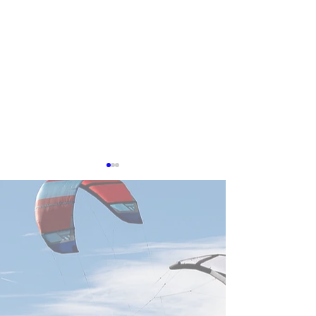
8月5日TTIN 鴻海Foxconn,
緯創Wistron
感謝。参考にした
感謝。参考にした出典は下記
に記載しています
に記載しています。 【鴻海
PSMC、黄崇仁氏
Foxconn、7月売上が過去最
略維持】 日付202
高】 日付2026年8月5日 鴻海
要約台湾の晶円フ
の7月売上高は9,465億台湾ド
ー大手・力積電（P
ルとなり、月間過去最高を更
は、創業者兼董事