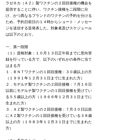
ラゼネカ（ＡＺ）製ワクチンの２回目接種の機会を
提供することに伴い、ワクチン接種を二段階に分
け、かつ異なるブランドのワクチンの予約を分ける
ため、予約日前日の１４時からショート・メッセー
ジを送信する旨発表した。対象者及びスケジュール
は以下のとおり。
一、第一段階
（１）資格対象：１０月１３日正午前までに意向登
録を行っている方で、以下のいずれかの条件に当て
はまる方
１．ＢＮＴワクチンの１回目接種：３０歳以上の方
（１９９１年１２月３１日までに生まれた方）
２．モデルナ製ワクチンの２回目接種：７月１６日
以前にモデルナ製ワクチンの１回目接種を受けてい
る５５歳以上の方（１９６６年１２月３１日までに
生まれた方）
３．ＡＺ製ワクチンの２回目接種：７月３０日以前
にＡＺ製ワクチンの１回目接種を受けている３８歳
以上の方（１９８３年１２月３１日までに生まれた
方）