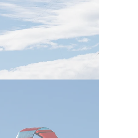
新しました。前年同月比
氏が心肺不全で死
54.2％増で、AIサーバーを含
を受け、謝再居氏
むクラウド・ネットワーク製
務を代行し、既存
品が成長を牽引。第3四半期
と事業方針を維持
もAIラック出荷の増加を見込
しました。同社は
み、台湾のサーバー、電源、
DRAMに加え、美
液冷、高速通信部品など関連
後工程晶円製造を
供給網への需要継続を示す重
り、2026年末まで
要な動きです