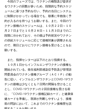
　今回のフェーズでは、ワクチンの種類及び提供す
るワクチンの回数が多いため、段階的な予約スケジ
ュールに基づき予約を行い、予約の当日にシステム
に制限がかかっている場合でも、順番に辛抱強く予
約が入るのを待つようお願いする。また、今回のワ
クチン接種のスケジュールは、１０月２２日～１０
月２７日までと１０月２８日～１１月３日までの二
段階に分かれており、その後は予約状況やワクチン
の供給スケジュールに応じて接種対象が調整される
ので、期日どおりにワクチン接種を受けることをお
願いする。
　また、指揮センターは以下のとおり指摘する。
　１０月１日からインフルエンザワクチンの接種も
開始されている。衛生福利部感染症予防及び管理諮
問委員会のワクチン接種グループ（ＡＣＩＰ）の勧
告に従い、インフルエンザワクチンとCOVID-19ワク
チンの接種は少なくとも７日間の間隔を空けること
とし、COVID-19ワクチンの２回目接種を受ける前
に、「COVID-19ワクチン接種記録カード」と健康保
健カードを準備し、医師が判断しやすいよう、接種
前の問診において、これまでのワクチン接種歴を説
明することをお願いする。