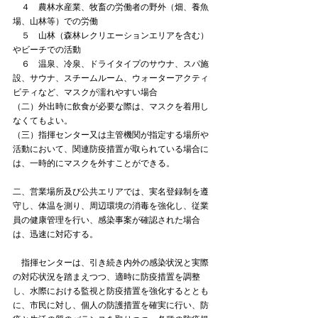
　４　農林水産業、牧畜の労働者の野外（畑、養魚
場、山林等）での労働
　５　山林（森林レクリエーションエリアを含む）
やビーチでの活動
　６　温泉、冷泉、ドライタイプのサウナ、スパ施
設、サウナ、スチームルーム、ウォーターアクティ
ビティなど、マスクが濡れやすい場合
（二）外出時に飲食が必要な際は、マスクを着用し
なくてもよい。
（三）指揮センター又は主管機関が指定する場所や
活動において、関連防疫措置が取られている場合に
は、一時的にマスクを外すことができる。
二、営業場所及び公共エリアでは、実名登録制を遵
守し、体温を測り、周辺環境の消毒を強化し、従業
員の健康管理を行い、感染事案が確認された場合
は、迅速に対応する。
　指揮センターは、引き続き内外の感染状況と実際
の対応状況を踏まえつつ、適時に防疫措置を調整
し、水際における監視と防疫措置を強化するととも
に、市民に対し、個人の防護措置を確実に行い、防