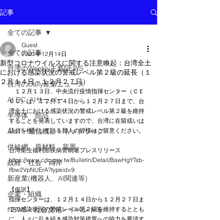
記事
全ての記事
Guest
全ての記事
2021年12月14日
新型コロナウイルスに関する注意喚起：台湾全土
台湾のWeekly主要NEWS
における感染状況の警戒レベル第２級の延長（１
２月１４日～１２月２７日）
台湾のDaily産業ニュース
　１２月１３日、中央流行疫情指揮センター（ＣＥ
AI DC, AIサーバー
ＣＣ）は、１２月１４日から１２月２７日まで、台
湾全土における感染状況の警戒レベル第２級を維持
半導体 部品
することを発表していますので、台湾に在留或いは
AIoT・通信機器・ネットワーク
訪台を検討している邦人の皆様はご留意ください。
供給網 原材料 装置
台湾衛生福利部疾病管制署プレスリリース
https://www.cdc.gov.tw/Bulletin/Detail/BawHgYTsb-
政経・社会・両岸
Ifbw2VpNUErA?typeid=9
新産業(機器人、AI関連等)
【仮訳】
企業・組織
指揮センターは、１２月１４日から１２月２７日ま
NEWS・社会文化・イベント等
での感染状況の警戒レベル第２級を維持するととも
に、人々に引き続き感染対策措置への協力を要請す