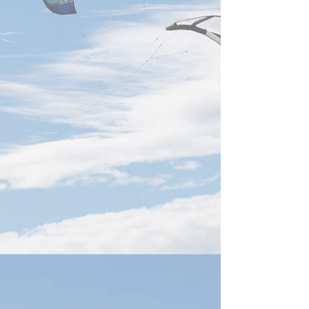
供給網への需要継続を示す重
り、2026年末まで
要な動きです