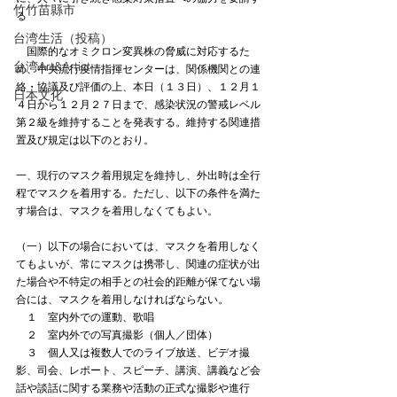
竹竹苗縣市
る
台湾生活（投稿）
　国際的なオミクロン変異株の脅威に対応するた
台湾Art&Artist
め、中央流行疫情指揮センターは、関係機関との連
絡・協議及び評価の上、本日（１３日）、１２月１
日本文化
４日から１２月２７日まで、感染状況の警戒レベル
第２級を維持することを発表する。維持する関連措
置及び規定は以下のとおり。
一、現行のマスク着用規定を維持し、外出時は全行
程でマスクを着用する。ただし、以下の条件を満た
す場合は、マスクを着用しなくてもよい。
（一）以下の場合においては、マスクを着用しなく
てもよいが、常にマスクは携帯し、関連の症状が出
た場合や不特定の相手との社会的距離が保てない場
合には、マスクを着用しなければならない。
　１　室内外での運動、歌唱
　２　室内外での写真撮影（個人／団体）
　３　個人又は複数人でのライブ放送、ビデオ撮
影、司会、レポート、スピーチ、講演、講義など会
話や談話に関する業務や活動の正式な撮影や進行