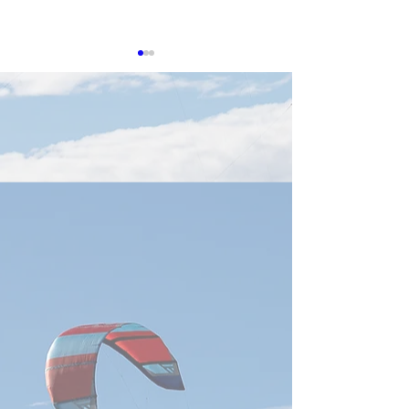
8月5日TTIN 鴻海Foxconn,
緯創Wistron
感謝。参考にした
感謝。参考にした出典は下記
に記載しています
に記載しています。 【鴻海
PSMC、黄崇仁氏
Foxconn、7月売上が過去最
略維持】 日付202
高】 日付2026年8月5日 鴻海
要約台湾の晶円フ
の7月売上高は9,465億台湾ド
ー大手・力積電（P
ルとなり、月間過去最高を更
は、創業者兼董事
新しました。前年同月比
氏が心肺不全で死
54.2％増で、AIサーバーを含
を受け、謝再居氏
むクラウド・ネットワーク製
務を代行し、既存
品が成長を牽引。第3四半期
と事業方針を維持
もAIラック出荷の増加を見込
しました。同社は
み、台湾のサーバー、電源、
DRAMに加え、美
液冷、高速通信部品など関連
後工程晶円製造を