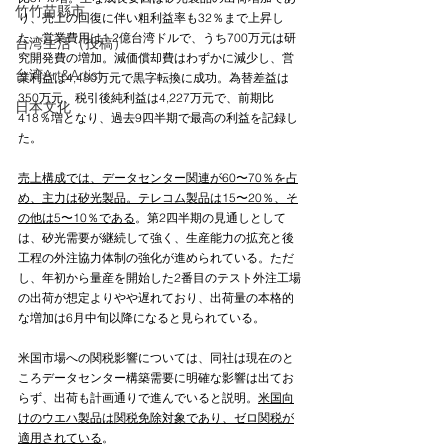
竹竹苗縣市
り、売上の回復に伴い粗利益率も32％まで上昇し
た。営業費用は1.2億台湾ドルで、うち700万元は研
台湾生活（投稿）
究開発費の増加。減価償却費はわずかに減少し、営
台湾Art&Artist
業利益は4,480万元で黒字転換に成功。為替差益は
350万元、税引後純利益は4,227万元で、前期比
日本文化
418％増となり、過去9四半期で最高の利益を記録し
た。
売上構成では、データセンター関連が60〜70％を占
め、主力は矽光製品。テレコム製品は15〜20％、そ
の他は5〜10％である
。第2四半期の見通しとして
は、矽光需要が継続して強く、生産能力の拡充と後
工程の外注協力体制の強化が進められている。ただ
し、年初から量産を開始した2番目のテスト外注工場
の出荷が想定よりやや遅れており、出荷量の本格的
な増加は6月中旬以降になると見られている。
米国市場への関税影響については、同社は現在のと
ころデータセンター構築需要に明確な影響は出てお
らず、出荷も計画通りで進んでいると説明。
米国向
けのウエハ製品は関税免除対象であり、ゼロ関税が
適用されている
。