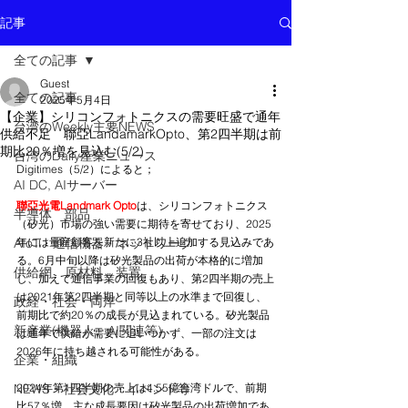
記事
全ての記事
Guest
全ての記事
2025年5月4日
【企業】シリコンフォトニクスの需要旺盛で通年
台湾のWeekly主要NEWS
供給不足 聯亞LandamarkOpto、第2四半期は前
期比20％増を見込む(5/2)
台湾のDaily産業ニュース
Digitimes（5/2）によると；
AI DC, AIサーバー
聯亞光電Landmark Opto
は、シリコンフォトニクス
半導体 部品
（矽光）市場の強い需要に期待を寄せており、2025
AIoT・通信機器・ネットワーク
年には量産顧客を新たに3社以上追加する見込みであ
る。6月中旬以降は矽光製品の出荷が本格的に増加
供給網 原材料 装置
し、加えて通信事業の回復もあり、第2四半期の売上
は2021年第2四半期と同等以上の水準まで回復し、
政経・社会・両岸
前期比で約20％の成長が見込まれている。矽光製品
新産業(機器人、AI関連等)
は通年で供給が需要に追いつかず、一部の注文は
2026年に持ち越される可能性がある。
企業・組織
NEWS・社会文化・イベント等
2024年第1四半期の売上は4.55億台湾ドルで、前期
比57％増。主な成長要因は矽光製品の出荷増加であ