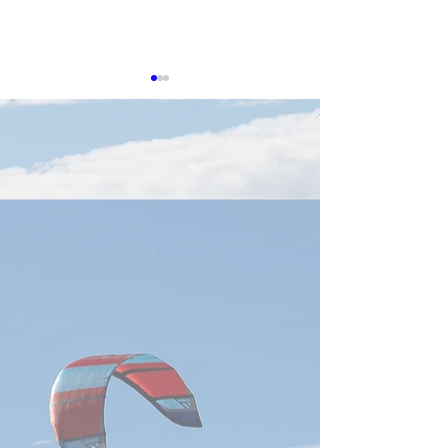
2026 OCP APAC
2026 OCP APAC
Summit「冷却」の予想論
Summit「高速
点
化」の予想5論
2026 OCP APAC Summitで
2026 OCP APAC 
は、「Cooling
8月11～12日に
Environments」が独立カテゴ
れます。公式の講
リーとして設定され、DLC／
マでは、AI Cluste
Cold Plate、Immersion、
Networking、Pho
CDU、冷却ループ、流体、漏
立カテゴリーとし
水管理、水効率、冷却監視な
ており、高速通信
どが公式テーマに挙げられて
要論点の一つです
います。以下の5点が主要論
点が中心になると
点になると予想します。 1．
す。 (Open Comput
AIラック高発熱化とDirect
1．AIクラスタのSca
Liquid Cooling GPU・AIアク
Scale-outと高速化
セラレータの高