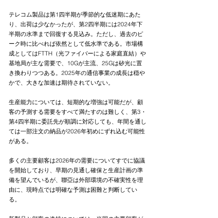
テレコム製品は第1四半期が季節的な低迷期にあた
り、出荷は少なかったが、第2四半期には2024年下
半期の水準まで回復する見込み。ただし、過去のピ
ーク時に比べれば依然として低水準である。市場構
成としてはFTTH（光ファイバーによる家庭直結）や
基地局が主な需要で、10Gが主流、25Gは矽光に置
き換わりつつある。2025年の通信事業の成長は穏や
かで、大きな加速は期待されていない。
生産能力については、短期的な増強は可能だが、顧
客の予測する需要をすべて満たすのは難しく、第3・
第4四半期に委託先が順調に対応しても、年間を通し
ては一部注文の納品が2026年初めにずれ込む可能性
がある。
多くの主要顧客は2026年の需要についてすでに協議
を開始しており、早期の見通し確保と生産計画の準
備を望んでいるが、聯亞は外部環境の不確実性を理
由に、現時点では明確な予測は困難と判断してい
る。