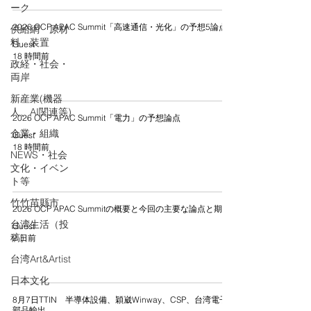
ーク
2026 OCP APAC Summit「高速通信・光化」の予想5論点
供給網 原材
料 装置
Guest
18 時間前
政経・社会・
両岸
新産業(機器
人、AI関連等)
2026 OCP APAC Summit「電力」の予想論点
企業・組織
Guest
18 時間前
NEWS・社会
文化・イベン
ト等
竹竹苗縣市
2026 OCP APAC Summitの概要と今回の主要な論点と期待
台湾生活（投
Guest
稿）
2 日前
台湾Art&Artist
日本文化
8月7日TTIN 半導体設備、穎崴Winway、CSP、台湾電子
部品輸出