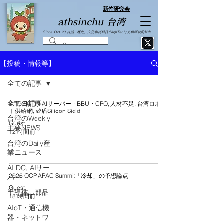
新竹研究会
athsinchu 台湾
Since Oct.20 自然、曆史、文化和高科技(HighTech)交相輝映的城市
【投稿・情報等】
全ての記事
全ての記事
8月9日TTIN AIサーバー・BBU・CPO, 人材不足, 台湾ロボッ
ト供給網, 矽盾Silicon Sield
台湾のWeekly
Guest
主要NEWS
12 時間前
台湾のDaily産
業ニュース
AI DC, AIサー
2026 OCP APAC Summit「冷却」の予想論点
バー
Guest
半導体 部品
18 時間前
AIoT・通信機
器・ネットワ