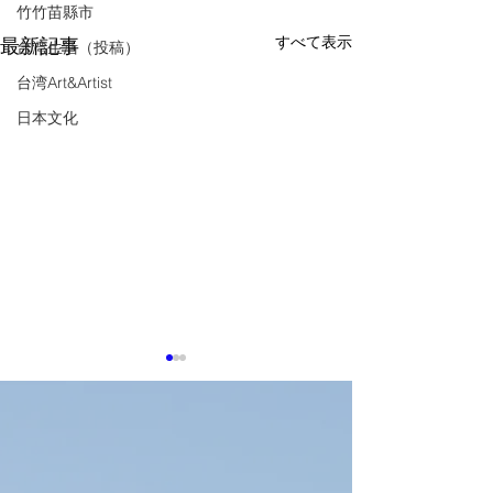
竹竹苗縣市
すべて表示
最新記事
台湾生活（投稿）
台湾Art&Artist
日本文化
8月5日TTIN 鴻海Foxconn,
緯創Wistron
感謝。参考にした
感謝。参考にした出典は下記
に記載しています
に記載しています。 【鴻海
PSMC、黄崇仁氏