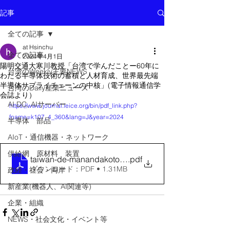
記事
全ての記事
at Hsinchu
全ての記事
2024年4月1日
陽明交通大寒川教授「台湾で学んだことー60年に
台湾のWeekly主要NEWS
わたる半導体技術の蓄積と人材育成、世界最先端
半導体サプライチェーンの中核」(電子情報通信学
台湾のDaily産業ニュース
会誌より）
AI DC, AIサーバー
https://www.journal.ieice.org/bin/pdf_link.php?
fname=k107_4_360&lang=J&year=2024
半導体 部品
AIoT・通信機器・ネットワーク
供給網 原材料 装置
taiwan-de-manandakoto-2024-samukawa
.pdf
ダウンロード：PDF • 1.31MB
政経・社会・両岸
新産業(機器人、AI関連等)
企業・組織
NEWS・社会文化・イベント等