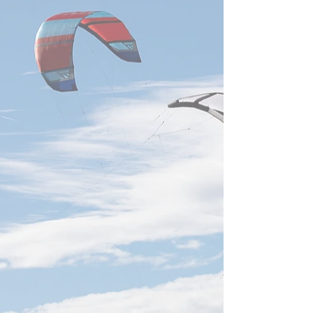
Foxconn、7月売上が過去最
略維持】 日付202
高】 日付2026年8月5日 鴻海
要約台湾の晶円フ
の7月売上高は9,465億台湾ド
ー大手・力積電（P
ルとなり、月間過去最高を更
は、創業者兼董事
新しました。前年同月比
氏が心肺不全で死
54.2％増で、AIサーバーを含
を受け、謝再居氏
むクラウド・ネットワーク製
務を代行し、既存
品が成長を牽引。第3四半期
と事業方針を維持
もAIラック出荷の増加を見込
しました。同社は
み、台湾のサーバー、電源、
DRAMに加え、美
液冷、高速通信部品など関連
後工程晶円製造を
供給網への需要継続を示す重
り、2026年末まで
要な動きです