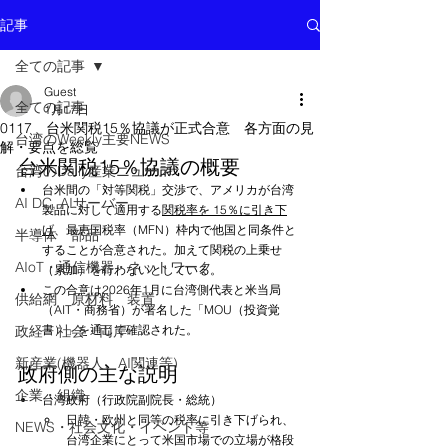
記事
全ての記事
Guest
全ての記事
1月17日
0117 台米関税15％協議が正式合意 各方面の見
台湾のWeekly主要NEWS
解・要点を総覧
台米関税15％協議の概要
台湾のDaily産業ニュース
台米間の「対等関税」交渉で、アメリカが台湾
AI DC, AIサーバー
製品に対して適用する
関税率を 15％に引き下
げ
、最恵国税率（MFN）枠内で他国と同条件と
半導体 部品
することが合意された。加えて関税の上乗せ
AIoT・通信機器・ネットワーク
（累加）を行わないとしている。
この合意は2026年1月に台湾側代表と米当局
供給網 原材料 装置
（AIT・商務省）が署名した「MOU（投資覚
政経・社会・両岸
書）」を通じて確認された。
新産業(機器人、AI関連等)
政府側の主な説明
企業・組織
台湾政府（行政院副院長・総統）
日韓・欧州と同等の税率に引き下げられ、
NEWS・社会文化・イベント等
台湾企業にとって米国市場での立場が格段