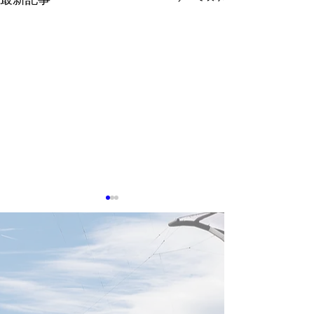
0513 台湾企業、AIデー
0513 NVIDIA
タセンター冷却特許で存
中首脳外交団に
在感
生成AIの普及により高性能計
AI半導体大手のNV
算への需要が高まり、データ
ェンスン・フアン
センターの冷却および熱管理
ランプ米大統領に
技術は、産業界における競争
陸訪問団に加わっ