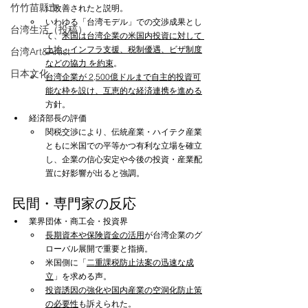
竹竹苗縣市
に改善されたと説明。
いわゆる「台湾モデル」での交渉成果とし
台湾生活（投稿）
て、
米国は台湾企業の米国内投資に対して 
土地・インフラ支援、税制優遇、ビザ制度
台湾Art&Artist
などの協力 を約束
。
日本文化
台湾企業が 2,500億ドルまで自主的投資可
能な枠を設け、互恵的な経済連携を進める
方針。
経済部長の評価
関税交渉により、伝統産業・ハイテク産業
ともに米国での平等かつ有利な立場を確立
し、企業の信心安定や今後の投資・産業配
置に好影響が出ると強調。
民間・専門家の反応
業界団体・商工会・投資界
長期資本や保険資金の活用
が台湾企業のグ
ローバル展開で重要と指摘。
米国側に「
二重課税防止法案の迅速な成
立
」を求める声。
投資誘因の強化や国内産業の空洞化防止策
の必要性
も訴えられた。