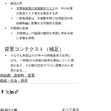
懸念の声
半導体産業の米国集中リスク
や、中小企業
の投資リスク増大を懸念する声。
一部有識者は、今後数年間で台湾経済や供
給網再編に影響する可能性を指摘。
中国側の反発
大陸側はこの協議の撤回を米国に求める強
い非難を表明。
背景コンテクスト（補足）
そもそも米国は2025年〜の関税政策で台湾に
32％、一時期20％前後の税率を通知していた歴
史があり、その後の交渉で15％に調整された背
景がある。。
供給網 原材料 装置
政経・社会・両岸
すべて表示
最新記事