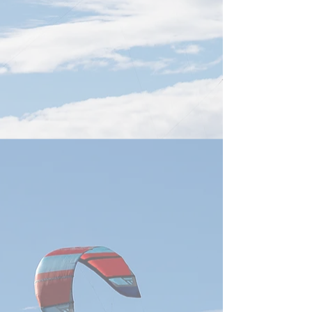
の重要分野となっている。経
認した。 米国メ
済部智慧財産局が発表した
CNBCおよびロイ
「データセンター主要部品の
と、当初、NVIDI
特許動向分析」報告によれ
スン・フアンCE
ば、台湾企業は世界の冷却技
大統領の中国大陸
術特許の取得・出願において
まれていないとみ
強い実力を示しており、英業
た。しかし、企業
達、鴻海科技、広達電脳の3
簿に同氏の名前が
社が、いずれも世界の特許出
道をトランプ氏が
願人上位20社に入っている。
後、直接フアン氏
経済部智慧財産局の報告によ
参加を要請したと
ると、2