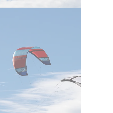
在感
生成AIの普及によ
算への需要が高ま
センターの冷却お
技術は、産業界に
260601 Nvidia GTC Taipei
の重要分野となっ
2026: Jensen Huang Full
済部智慧財産局が
Keynote
「データセンター
特許動向分析」報
ば、台湾企業は世
術特許の取得・出
強い実力を示して
達、鴻海科技、広
社が、いずれも世
願人上位20社に
経済部智慧財産局
ると、2