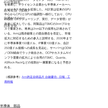
竹竹苗縣市
を発表し、IPライセンス企業から半導体メーカーへ
とビジネスモデルを拡張した。AI計算は従来のGPU
台湾生活（投稿）
中心からCPUとGPUの協調型へ移行しており、CPU
台湾Art&Artist
の役割（スケジューリング、実行、データ管理）が
急速に拡大している。同製品はTSMCの3nmプロセ
日本文化
スで量産され、将来は2nm以下の採用も計画されて
いる。Armは既存顧客との競合懸念を否定し、市場
拡大に対応するための参入と説明する。2030年まで
に半導体事業150億ドル、IP事業100億ドル、合計
250億ドル規模への成長を見込む。サーバーはODM
／OEM経由でラック統合され、OCPやカスタムAIイ
ンフラ需要の拡大により台湾のTSMC、Quanta、
ASRock Rackなどの役割が一層重要になると予想さ
れる。
（感謝参考）
Arm跨足自研晶片 台鏈慶功 - 日報 - 工
商時報
半導体 部品