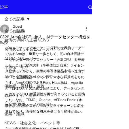
記事
全ての記事
Guest
全ての記事
3月26日
0326 Arm自社CPU参入、AIデータセンター構造を
台湾のWeekly主要NEWS
転換
プロセッサーアーキテクチャ分野の世界的リーダー
台湾のDaily産業ニュース
であるArmは、重要な一歩として、初の自社設計デ
AI DC, AIサーバー
ータセンター向けプロセッサー「AGI CPU」を発表
した。これは従来のIP（半導体設計資産）ライセン
半導体 部品
ス提供モデルから、実際の半導体製品市場へ進出す
AIoT・通信機器・ネットワーク
ることを意味し、AIインフラに大きな転換点をもた
らす。ArmのCEOであるRene Haas氏は、Agentic 
供給網 原材料 装置
AI（自律型AI）の急速な台頭により、データセンタ
ーにおけるCPUの重要性が再び高まっていると指摘
政経・社会・両岸
した。なお、TSMC、Quanta、ASRock Rack（永
新産業(機器人、AI関連等)
擎）など台湾企業がArmのサプライチェーンに名を
連ねており、直接的な恩恵を受ける可能性が高い。
企業・組織
NEWS・社会文化・イベント等
Armは自社設計のデータセンター向け「AGI CPU」