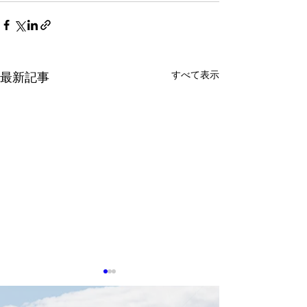
すべて表示
最新記事
0513 台湾企業
タセンター冷却