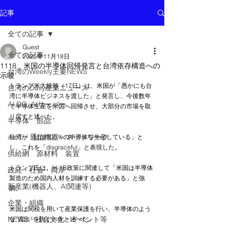
記事
全ての記事
Guest
全ての記事
2025年11月18日
1118 米国の半導体回帰発言と台湾依存構造への
台湾のWeekly主要NEWS
示唆
トランプ米大統領（17日）は、米国が「愚かにも台
台湾のDaily産業ニュース
湾に半導体ビジネスを渡した」と発言し、今後数年
AI DC, AIサーバー
で半導体生産を米国へ回帰させ、大部分の市場を取
り戻すと述べた。
半導体 部品
AIoT・通信機器・ネットワーク
台湾が「ほぼ100％の半導体を生産している」と
し、これを「disgraceful」と表現した。
供給網 原材料 装置
トランプ氏は、H-1B政策に関連して「米国は半導体
政経・社会・両岸
製造のため国内人材を訓練する必要がある」と強
新産業(機器人、AI関連等)
調。
企業・組織
米国は関税を用いて産業保護を行い、半導体のよう
NEWS・社会文化・イベント等
な“流出”を防ぐべきと述べた。