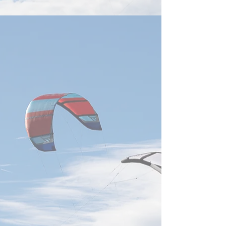
タセンター冷却特許で存
中首脳外交団に
在感
生成AIの普及により高性能計
AI半導体大手のNV
算への需要が高まり、データ
ェンスン・フアン
センターの冷却および熱管理
ランプ米大統領に
技術は、産業界における競争
陸訪問団に加わっ
の重要分野となっている。経
認した。 米国メ
済部智慧財産局が発表した
CNBCおよびロイ
「データセンター主要部品の
と、当初、NVIDI
特許動向分析」報告によれ
スン・フアンCE
ば、台湾企業は世界の冷却技
大統領の中国大陸
術特許の取得・出願において
まれていないとみ
強い実力を示しており、英業
た。しかし、企業
達、鴻海科技、広達電脳の3
簿に同氏の名前が
社が、いずれも世界の特許出
道をトランプ氏が
願人上位20社に入っている。
後、直接フアン氏
経済部智慧財産局の報告によ
参加を要請したと
ると、2