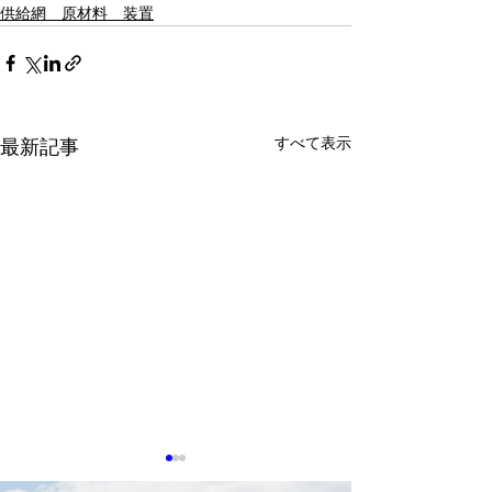
供給網 原材料 装置
すべて表示
最新記事
0513 台湾企業、AIデー
0513 NVIDIA