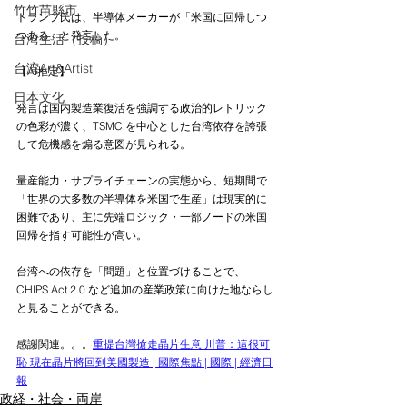
竹竹苗縣市
トランプ氏は、半導体メーカーが「米国に回帰しつ
つある」と発言した。
台湾生活（投稿）
台湾Art&Artist
【AI推定】
日本文化
発言は国内製造業復活を強調する政治的レトリック
の色彩が濃く、TSMC を中心とした台湾依存を誇張
して危機感を煽る意図が見られる。
量産能力・サプライチェーンの実態から、短期間で
「世界の大多数の半導体を米国で生産」は現実的に
困難であり、主に先端ロジック・一部ノードの米国
回帰を指す可能性が高い。
台湾への依存を「問題」と位置づけることで、
CHIPS Act 2.0 など追加の産業政策に向けた地ならし
と見ることができる。
感謝関連。。。
重提台灣搶走晶片生意 川普：這很可
恥 現在晶片將回到美國製造 | 國際焦點 | 國際 | 經濟日
報
政経・社会・両岸