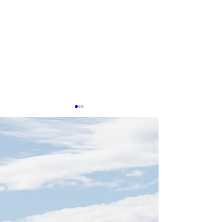
8月4日TTIN 力積電PSMC
8月3日TTIN A
出荷、台湾AIド
感謝。参考にした出典は下記
給網、Physical A
に記載しています。 【力積電
感謝。参考にした
PSMC、黄崇仁氏死去後も戦
に記載しています。
略維持】 日付2026年8月4日
バー出荷予測を上
要約台湾の晶円ファウンドリ
付2026年8月3日 Tr
ー大手・力積電（PSMC）
は、世界の主要ク
は、創業者兼董事長の黄崇仁
者9社による202
氏が心肺不全で死去したこと
資が前年比約90