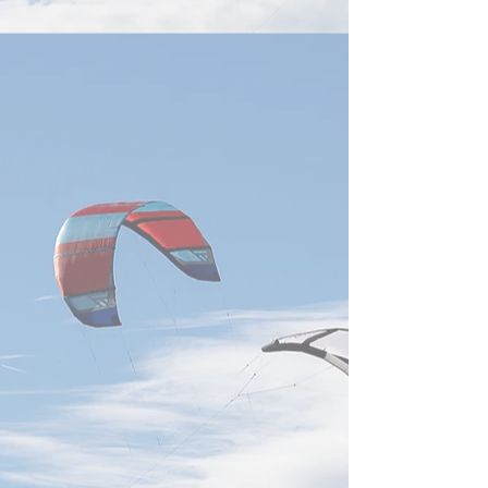
を受け、謝再居氏が董事長職
予測しました。NVI
務を代行し、既存の経営戦略
GB・VRラック、Go
と事業方針を維持すると発表
AWSの自社ASIC
しました。同社は成熟製程、
入拡大を受け、202
DRAMに加え、美光向けHBM
ーバー出荷成長率
後工程晶円製造を計画してお
28％から約31％
り、2026年末まで
鴻海、廣達、緯