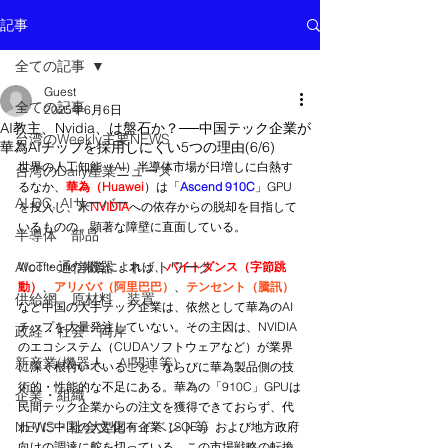
記事
全ての記事
Guest
全ての記事
2025年6月6日
AI教主、Nvidia、は盤石か？──中国テック企業が
台湾のWeekly主要NEWS
華為AIチップを採用しにくい5つの理由(6/6)
世界の人工知能（AI）半導体市場が日増しに白熱す
台湾のDaily産業ニュース
るなか、
華為（Huawei
）は「
Ascend 910C
」GPU
AI DC, AIサーバー
を投入し、米
NVIDIA
への依存からの脱却を目指して
いるものの、顕著な障壁に直面している。
半導体 部品
AIoT・通信機器・ネットワーク
Wccftechの報道によれば、
バイトダンス（字節跳
動）
、
アリババ（阿里巴巴）
、
テンセント（騰訊）
供給網 原材料 装置
など中国の大手テック企業は、依然として華為のAI
チップを大量発注していない。その主因は、NVIDIA
政経・社会・両岸
のエコシステム（CUDAソフトウェアなど）が業界
新産業(機器人、AI関連等)
に深く根付いていること、ならびに華為製品側の技
術的・性能的な不足にある。華為の「910C」GPUは
企業・組織
民間テック企業からの注文を獲得できておらず、代
NEWS・社会文化・イベント等
わりに中国の大型国有企業（SOEs）および地方政府
向けの調達に舵を切っている。この市場戦略の転換