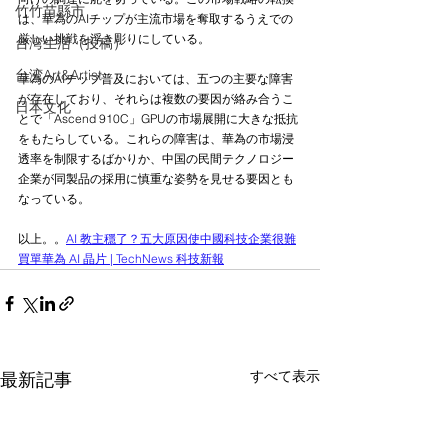
竹竹苗縣市
は、華為のAIチップが主流市場を奪取するうえでの
厳しい挑戦を浮き彫りにしている。
台湾生活（投稿）
台湾Art&Artist
華為のAIチップ普及においては、五つの主要な障害
が存在しており、それらは複数の要因が絡み合うこ
日本文化
とで「Ascend 910C」GPUの市場展開に大きな抵抗
をもたらしている。これらの障害は、華為の市場浸
透率を制限するばかりか、中国の民間テクノロジー
企業が同製品の採用に慎重な姿勢を見せる要因とも
なっている。
以上。。
AI 教主穩了？五大原因使中國科技企業很難
買單華為 AI 晶片 | TechNews 科技新報
すべて表示
最新記事