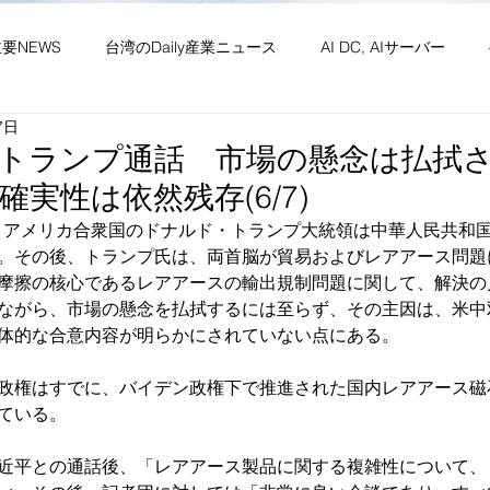
主要NEWS
台湾のDaily産業ニュース
AI DC, AIサーバー
7日
ワーク
供給網 原材料 装置
政経・社会・両岸
新産業(
トランプ通話 市場の懸念は払拭
確実性は依然残存(6/7)
・社会文化・イベント等
竹竹苗縣市
台湾生活（投稿）
台
5日、アメリカ合衆国のドナルド・トランプ大統領は中華人民共和
。その後、トランプ氏は、両首脳が貿易およびレアアース問題
摩擦の核心であるレアアースの輸出規制問題に関して、解決の
ながら、市場の懸念を払拭するには至らず、その主因は、米中
体的な合意内容が明らかにされていない点にある。
政権はすでに、バイデン政権下で推進された国内レアアース磁
ている。
近平との通話後、「レアアース製品に関する複雑性について、