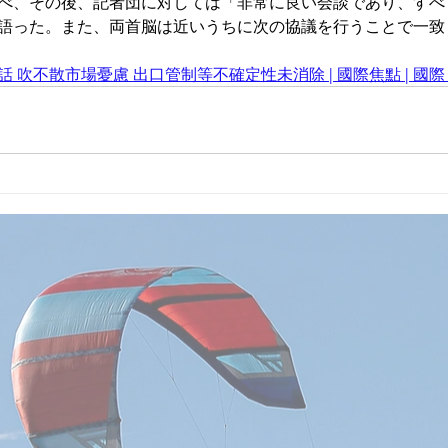
べ、その後、記者団に対しては「非常に良い会談であり、すべ
語った。また、両首脳は近いうちに次の協議を行うことで一致
話 吹不散市場憂慮 出口管制等不確定性未消除 | 國際焦點 | 國際 