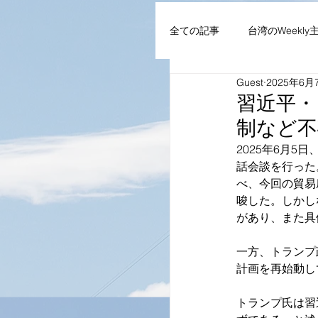
全ての記事
台湾のWeekly
Guest
2025年6月
AIoT・通信機器・ネット
習近平・
制など不
企業・組織
NEWS
2025年6月
話会談を行った
べ、今回の貿易
唆した。しかし
があり、また具
一方、トランプ
計画を再始動し
トランプ氏は習