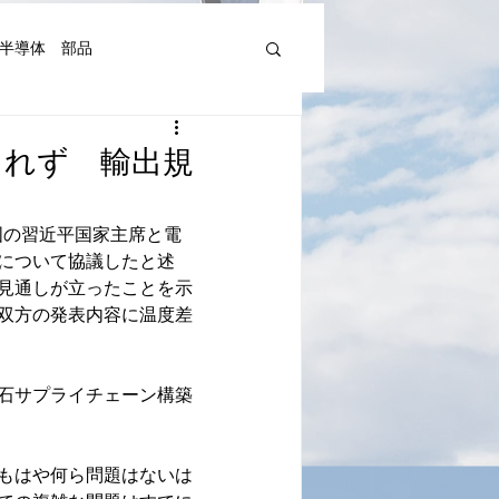
半導体 部品
機器人、AI関連等)
されず 輸出規
湾Art&Artist
日本文化
国の習近平国家主席と電
について協議したと述
見通しが立ったことを示
双方の発表内容に温度差
石サプライチェーン構築
もはや何ら問題はないは