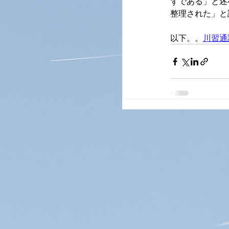
ずである」と述
整理された」と
以下。。
川習通