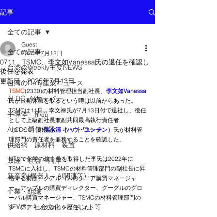
記事
全ての記事
Guest
全ての記事
2025年7月12日
0711 TSMC、李文如Vanessa氏の退任を確認し
台湾のWeekly主要NEWS
後任を発表
更新日：
2025年7月13日
台湾のDaily産業ニュース
TSMC
(2330)の材料管理担当副社長、
李文如Vanessa
AI DC, AIサーバー
氏が長期休暇を取るという噂は以前からあった。 
TSMCは11日、李文禄氏が7月13日付で退社し、後任
半導体 部品
として上級副社長兼副共同最高執行責任者
AIoT・通信機器・ネットワーク
（COCO）の
侯永清（ハウ・ユンチン）
氏が材料管
理部門の責任者を兼務することを確認した。
供給網 原材料 装置
NTUで化学の修士号を取得した李氏は2022年に
政経・社会・両岸
TSMCに入社し、TSMCの材料管理部門の副社長に昇
新産業(機器人、AI関連等)
格する前は、クアルコムのシニア購買マネージャ
ー、アップルの購買ディレクター、グーグルのグロ
企業・組織
ーバル購買マネージャー、TSMCの材料管理部門の
NEWS・社会文化・イベント等
シニアディレクターを歴任した。