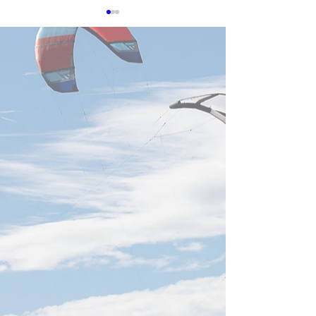
0513 台湾企業
タセンター冷却
在感
生成AIの普及によ
算への需要が高ま
センターの冷却お
技術は、産業界に
260601 Nvidia GTC Taipei
の重要分野となっ
2026: Jensen Huang Full
済部智慧財産局が
Keynote
「データセンター
特許動向分析」報
ば、台湾企業は世
術特許の取得・出
強い実力を示して
達、鴻海科技、広
社が、いずれも世
願人上位20社に
経済部智慧財産局