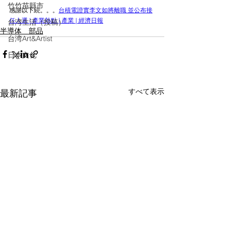
竹竹苗縣市
感謝以下続。。。
台積電證實李文如將離職 並公布接
任人選 | 產業熱點 | 產業 | 經濟日報
台湾生活（投稿）
半導体 部品
台湾Art&Artist
日本文化
すべて表示
最新記事