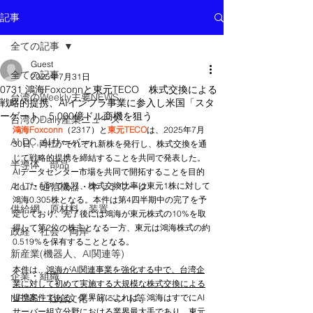
記事
全ての記事
Guest
全ての記事
2025年7月31日
0731 鴻海Foxconnと東元TECO 株式交換による
台湾のWeekly主要NEWS
戦略的提携、AIインフラ事業に参入し米国「スタ
ーゲート」5,000億ドル商機を狙う
台湾のDaily産業ニュース
鴻海Foxconn
（2317）と
東元TECO
は、2025年7月
AI DC, AIサーバー
30日、両社がそれぞれ新株を発行し、株式交換を通
じて戦略的提携を締結することを共同で発表した。
半導体 部品
AIデータセンター市場を共同で開拓することを目的
AIoT・通信機器・ネットワーク
としたものであり、株式交換比率は東元1株に対して
鴻海0.305株となる。本件は第4四半期中の完了を予
供給網 原材料 装置
定しており、完了後には鴻海が東元株式の10%を取
得して第2位の株主となる一方、東元は鴻海株式の約
政経・社会・両岸
0.519%を保有することとなる。
新産業(機器人、AI関連等)
本件は、
鴻海がAI関連事業を強化する中で、台湾企
企業・組織
業に対して初めて実施する大規模な株式交換による
NEWS・社会文化・イベント等
提携案件である
。業界筋によれば、鴻海はすでにAI
サーバー組立分野における業界最大手であり、東元