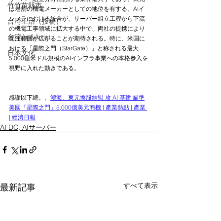
竹竹苗縣市
は老舗の機電メーカーとしての地位を有する。AIイ
ンフラにおける統合が、サーバー組立工程から下流
台湾生活（投稿）
の機電工事領域に拡大する中で、両社の提携により
台湾Art&Artist
受注範囲が広がることが期待される。特に、米国に
おける「星際之門（StarGate）」と称される最大
日本文化
5,000億米ドル規模のAIインフラ事業への本格参入を
視野に入れた動きである。
感謝以下続。。
鴻海、東元換股結盟 攻 AI 基建 瞄準
美國「星際之門」5,000億美元商機 | 產業熱點 | 產業 
| 經濟日報
AI DC, AIサーバー
すべて表示
最新記事