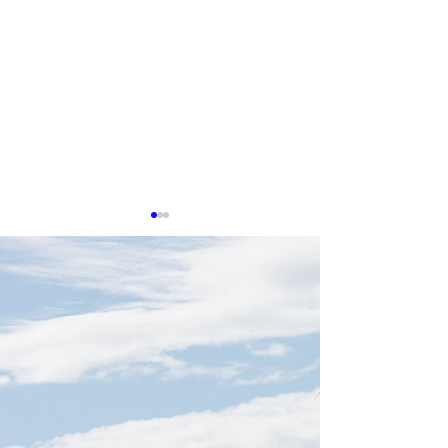
0513 台湾企業、AIデー
0507 Google
タセンター冷却特許で存
約と台湾供給網
在感
生成AIの普及により高性能計
外部メディアの報
算への需要が高まり、データ
と、GoogleはA
センターの冷却および熱管理
プAnthropicか
技術は、産業界における競争
額2,000億米ドル、
の重要分野となっている。経
台湾ドルに達する
済部智慧財産局が発表した
獲得した。これは、G
「データセンター主要部品の
がAI計算能力への