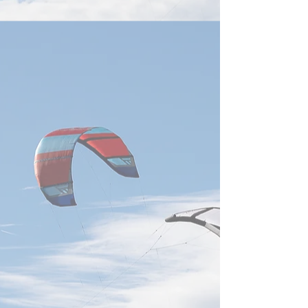
特許動向分析」報告によれ
と拡大することを
ば、台湾企業は世界の冷却技
ンソル処理ユニット
術特許の取得・出願において
チップおよびTPU
強い実力を示しており、英業
出荷が力強く伸び
達、鴻海科技、広達電脳の3
ある。その結果、
社が、いずれも世界の特許出
TSMC、聯発科Med
願人上位20社に入っている。
海Foxconn、広達
経済部智慧財産局の報告によ
ると、2