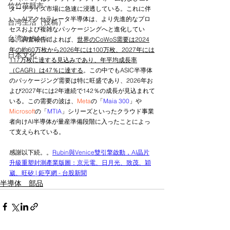
竹竹苗縣市
タープライズ市場に急速に浸透している。これに伴
い、AIアクセラレータ半導体は、より先進的なプロ
台湾生活（投稿）
セスおよび複雑なパッケージングへと進化してい
台湾Art&Artist
る。調査報告によれば、
世界のCoWoS需要は2024
年の約60万枚から2026年には100万枚、2027年には
日本文化
117万枚に達する見込みであり、年平均成長率
（CAGR）は47％に達する
。この中でもASIC半導体
のパッケージング需要は特に旺盛であり、2026年お
よび2027年には2年連続で142％の成長が見込まれて
いる。この需要の波は、
Meta
の「
Maia 300
」や
Microsoft
の「
MTIA
」シリーズといったクラウド事業
者向けAI半導体が量産準備段階に入ったことによっ
て支えられている。
感謝以下続。。
Rubin與Venice雙引擎啟動，AI晶片
升級重塑封測產業版圖：京元電、日月光、致茂、穎
崴、旺矽 | 鉅亨網 - 台股新聞
半導体 部品