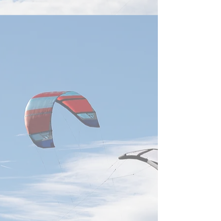
技術は、産業界に
260601 Nvidia GTC Taipei
の重要分野となっ
2026: Jensen Huang Full
済部智慧財産局が
Keynote
「データセンター
特許動向分析」報
ば、台湾企業は世
術特許の取得・出
強い実力を示して
達、鴻海科技、広
社が、いずれも世
願人上位20社に
経済部智慧財産局
ると、2