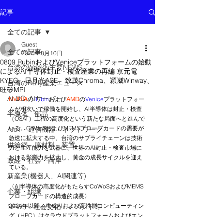
記事
全ての記事
Guest
全ての記事
2025年8月10日
0809 RubinおよびVeniceプラットフォームの始動
台湾のWeekly主要NEWS
によるAI半導体封止・検査産業の再編 京元電
KYEC、日月光ASE、致茂Chroma、穎崴Winway、
台湾のDaily産業ニュース
旺矽MPI
AI DC, AIサーバー
NVIDIA
の
Rubin
および
AMD
の
Venice
プラットフォー
ムが相次いで稼働を開始し、AI半導体は封止・検査
半導体 部品
（OSAT）工程の高度化という新たな局面へと進んで
いる。CoWoSおよびMEMSプローブカードの需要が
AIoT・通信機器・ネットワーク
急速に拡大する中、台湾のサプライチェーンは技術
供給網 原材料 装置
力と生産能力を武器に、世界のAI封止・検査市場に
おける影響力を拡大し、黄金の成長サイクルを迎え
政経・社会・両岸
ている。
新産業(機器人、AI関連等)
〈AI半導体の高度化がもたらすCoWoSおよびMEMS
企業・組織
プローブカードの構造的成長〉
2024年以降、生成AIおよび高性能コンピューティン
NEWS・社会文化・イベント等
グ（HPC）はクラウドプラットフォームおよびエン