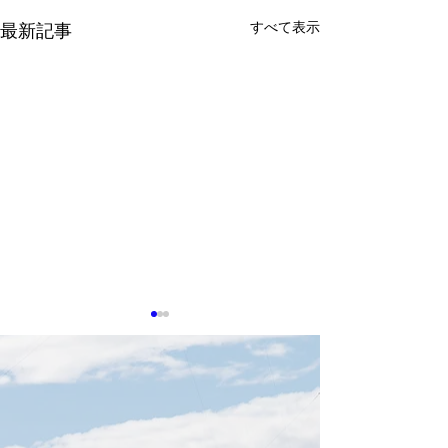
すべて表示
最新記事
0513 台湾企業
タセンター冷却
在感
生成AIの普及によ
算への需要が高ま
センターの冷却お