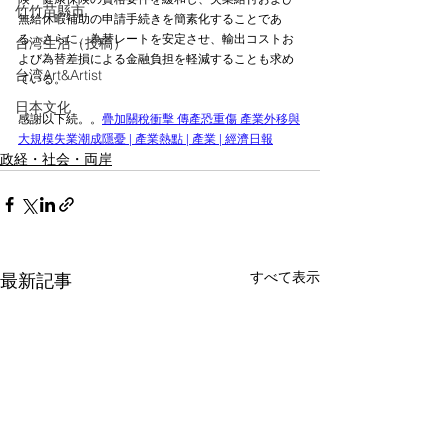
竹竹苗縣市
無給休暇補助の申請手続きを簡素化することであ
る。さらに、為替レートを安定させ、輸出コストお
台湾生活（投稿）
よび為替差損による金融負担を軽減することも求め
台湾Art&Artist
ている。
日本文化
感謝以下続。。
疊加關稅衝擊 傳產恐重傷 產業外移與
大規模失業潮成隱憂 | 產業熱點 | 產業 | 經濟日報
政経・社会・両岸
すべて表示
最新記事