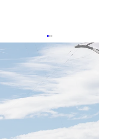
0507 台湾株最高値更新、
0424 米国の対
AI関連と外資買いが主導
制で台湾メーカ
風
台湾株式市場は昨日（6
米国議会は22日、2
日）、高く始まった後に上下
来最大規模となる
動しながらも上昇して引け、
策を打ち出し、中
終値で再び歴史的な新記録を
導体開発を強く抑
更新した。外国人投資家は連
を示しました。特
日、これまでの弱気姿勢を修
ているのは、国家
正する形で買い戻しを進め、
理由に、長鑫存儲
3日間の累計買越額は1,460.7
という中国大陸の
億台湾ドルに達した。これに
2社に対し、半導
より加権指数は終値で369ポ
の販売を禁止する
イント上昇し、41,138ポイン
に働きかけている