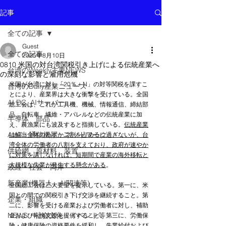
記事
全ての記事
Guest
全ての記事
2025年8月10日
0810 米国の対台湾関税引き上げによる伝統産業へ
台湾のWeekly主要NEWS
の深刻な影響と雇用危機
米国が台湾に対し「20％＋N」の対等関税を課すこ
台湾のDaily産業ニュース
とにより、産業界は大きな衝撃を受けている。全国
AI DC, AIサーバー
総工会は、これが工具機、機械、情報通信、締結部
品、自転車、繊維・アパレルなどの伝統産業に加
半導体 部品
え、農漁業にも波及すると指摘している。
伝統産業
AIoT・通信機器・ネットワーク
は輸出全体のわずか二割を占めるに過ぎないが、台
湾全体の労働者の八割を支えており、政府が速やか
供給網 原材料 装置
に対策を講じなければ、短期間で産業の海外移転と
大規模な失業が発生する懸念がある
。
政経・社会・両岸
新産業(機器人、AI関連等)
全国総工会は三大要望を提示している。第一に、米
国との間での関税引き下げ交渉を継続すること。第
企業・組織
二に、影響を受ける産業および労働者に対し、補助
NEWS・社会文化・イベント等
金および転換支援を提供すること。第三に、労働保
険・健康保険の資格要件を緩和し、失業給付および