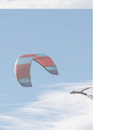
トと史上最高値を更新、
界では、米国が中
41,000ポイント台に乗せた。
憶体サプライチェ
指数は3営業日連続で最高値
規制をかければ、
を更新し、売買代金も1
にプラスとなり、
邦など