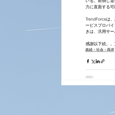
いる。前倒し需
力に直面する可
TrendForceは、
ービスプロバイダ
きは、汎用サー
感謝以下続。。
政経・社会・両岸