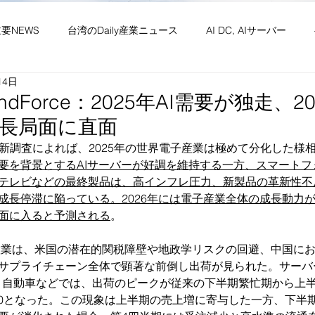
主要NEWS
台湾のDaily産業ニュース
AI DC, AIサーバー
14日
ワーク
供給網 原材料 装置
政経・社会・両岸
新産業(
TrendForce：2025年AI需要が独走、
長局面に直面
・社会文化・イベント等
竹竹苗縣市
台湾生活（投稿）
台
ceの最新調査によれば、2025年の世界電子産業は極めて分化した
要を背景とするAIサーバーが好調を維持する一方、スマートフ
テレビなどの最終製品は、高インフレ圧力、新製品の革新性不
成長停滞に陥っている。2026年には電子産業全体の成長動力
面に入ると予測される
。
子産業は、米国の潜在的関税障壁や地政学リスクの回避、中国に
サプライチェーン全体で顕著な前倒し出荷が見られた。サーバ
、自動車などでは、出荷のピークが従来の下半期繁忙期から上
:50となった。この現象は上半期の売上増に寄与した一方、下半