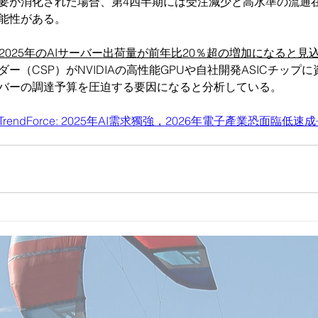
要が消化された場合、第4四半期には受注減少と高水準の流通
能性がある。
2025年のAIサーバー出荷量が前年比20％超の増加になると見
ー（CSP）がNVIDIAの高性能GPUや自社開発ASICチッ
バーの調達予算を圧迫する要因になると分析している。
TrendForce: 2025年AI需求獨強，2026年電子產業恐面臨低速