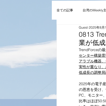
全ての記事
台湾のWeekly
Guest
2025年8月
AIoT・通信機器・ネット
0813 
業が低成
企業・組織
NEWS
TrendFor
センター構築需
アラブル機器、
実性が重なり、
低成長の調整局
2025年の電
の恩恵を受け、
PC、モニター
比率はほぼ50