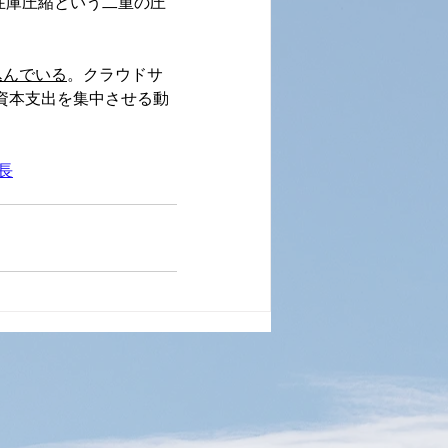
在庫圧縮という二重の圧
込んでいる
。クラウドサ
プに資本支出を集中させる動
成長