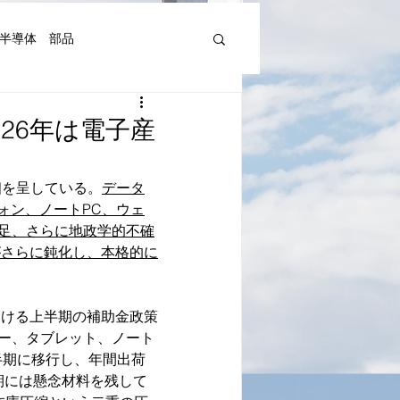
半導体 部品
機器人、AI関連等)
2026年は電子産
湾Art&Artist
日本文化
様相を呈している。
データ
ォン、ノートPC、ウェ
足、さらに地政学的不確
がさらに鈍化し、本格的に
おける上半期の補助金政策
ー、タブレット、ノート
半期に移行し、年間出荷
期には懸念材料を残して