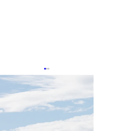
0513 台湾企業
タセンター冷却
在感
生成AIの普及によ
算への需要が高ま
センターの冷却お
技術は、産業界に
260601 Nvidia GTC Taipei
の重要分野となっ
2026: Jensen Huang Full
済部智慧財産局が
Keynote