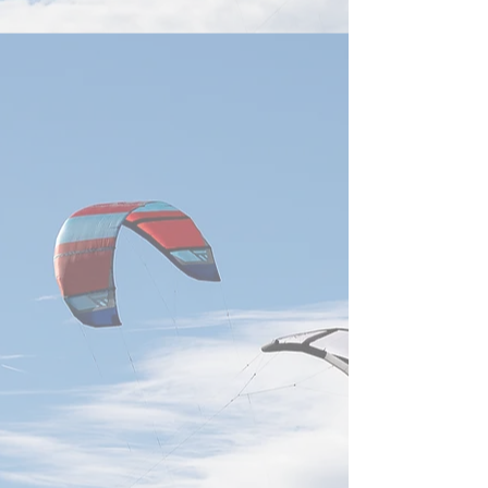
「データセンター
特許動向分析」報
ば、台湾企業は世
術特許の取得・出
強い実力を示して
達、鴻海科技、広
社が、いずれも世
願人上位20社に
経済部智慧財産局
ると、2