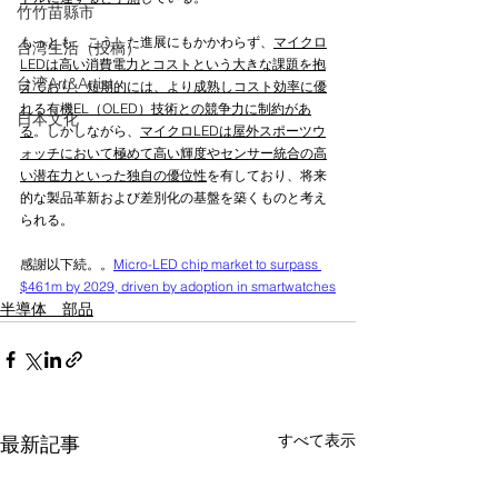
竹竹苗縣市
もっとも、こうした進展にもかかわらず、
マイクロ
台湾生活（投稿）
LEDは高い消費電力とコストという大きな課題を抱
台湾Art&Artist
えており、短期的には、より成熟しコスト効率に優
れる有機EL（OLED）技術との競争力に制約があ
日本文化
る
。しかしながら、
マイクロLEDは屋外スポーツウ
ォッチにおいて極めて高い輝度やセンサー統合の高
い潜在力といった独自の優位性
を有しており、将来
的な製品革新および差別化の基盤を築くものと考え
られる。
感謝以下続。。
Micro-LED chip market to surpass 
$461m by 2029, driven by adoption in smartwatches
半導体 部品
すべて表示
最新記事