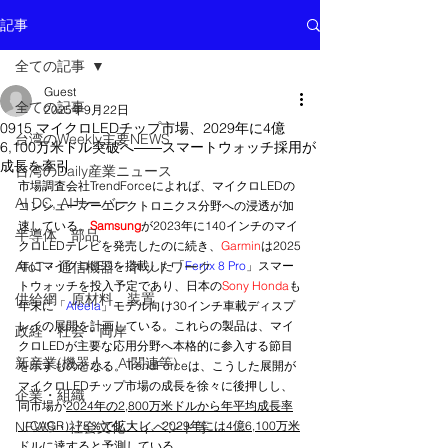
記事
全ての記事
Guest
全ての記事
2025年9月22日
0915 マイクロLEDチップ市場、2029年に4億
台湾のWeekly主要NEWS
6,100万米ドル突破へ――スマートウォッチ採用が
成長を牽引
台湾のDaily産業ニュース
市場調査会社TrendForceによれば、マイクロLEDの
AI DC, AIサーバー
コンシューマーエレクトロニクス分野への浸透が加
速している。
Samsung
が2023年に140インチのマイ
半導体 部品
クロLEDテレビを発売したのに続き、
Garmin
は2025
AIoT・通信機器・ネットワーク
年にマイクロLEDを搭載した「
Fenix 8 Pro
」スマー
トウォッチを投入予定であり、日本の
Sony Honda
も
供給網 原材料 装置
年末に「
Afeela
」モデル向け30インチ車載ディスプ
レイの展開を計画している。これらの製品は、マイ
政経・社会・両岸
クロLEDが主要な応用分野へ本格的に参入する節目
新産業(機器人、AI関連等)
を示すものとなる。TrendForceは、こうした展開が
マイクロLEDチップ市場の成長を徐々に後押しし、
企業・組織
同市場が
2024年の2,800万米ドルから年平均成長率
NEWS・社会文化・イベント等
（CAGR）75％で拡大し、2029年には4億6,100万米
ドルに達すると予測
している。