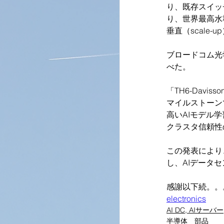
り、既存スイッ
り、世界最高水
垂直（scale-
ブロードコム光学
べた。
「TH6-Dav
マイルストーン
高いAIモデル
クラスタ信頼性
この発表により
し、AIデータ
感謝以下続。。
electronics
AI DC, AIサーバー
半導体 部品