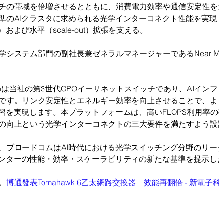
チの帯域を倍増させるとともに、消費電力効率や通信安定性を
準のAIクラスタに求められる光学インターコネクト性能を実現
up）および水平（scale-out）拡張を支える。
システム部門の副社長兼ゼネラルマネージャーであるNear Mar
issonは当社の第3世代CPOイーサネットスイッチであり、AIイ
です。リンク安定性とエネルギー効率を向上させることで、よ
学習を実現します。本プラットフォームは、高いFLOPS利用率
の向上という光学インターコネクトの三大要件を満たすよう設
、ブロードコムはAI時代における光学スイッチング分野のリー
センターの性能・効率・スケーラビリティの新たな基準を提示し
。
博通發表Tomahawk 6乙太網路交換器　效能再翻倍 - 新電子科技