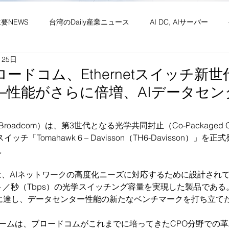
主要NEWS
台湾のDaily産業ニュース
AI DC, AIサーバー
月25日
ワーク
供給網 原材料 装置
政経・社会・両岸
新産業(
ブロードコム、Ethernetスイッチ新世代
―性能がさらに倍増、AIデータセ
・社会文化・イベント等
竹竹苗縣市
台湾生活（投稿）
台
oadcom）は、第3世代となる光学共同封止（Co-Packaged O
tスイッチ「Tomahawk 6 – Davisson（TH6-Davisson
。
ssonは、AIネットワークの高度化ニーズに対応するために設計さ
ビット／秒（Tbps）の光学スイッチング容量を実現した製品である
に達し、データセンター性能の新たなベンチマークを打ち立て
ームは、ブロードコムがこれまでに培ってきたCPO分野での