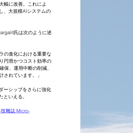
大幅に改善。これによ
し、大規模AIシステムの
galit氏は次のように述
ンフラの進化における重要な
り円滑かつコスト効率の
の確保、運用中断の削減、
計されています。」
ダーシップをさらに強化
たといえる。
雜誌 Micro-