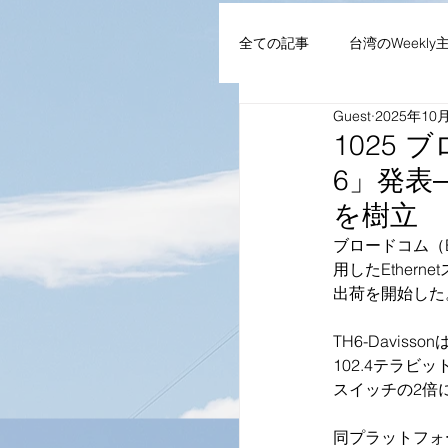
全ての記事
台湾のWeekly
Guest
2025年10
AIoT・通信機器・ネット
1025 
6」発表
企業・組織
NEWS
を樹立
ブロードコム（Br
用したEtherne
出荷を開始した
TH6-Davi
102.4テラ
スイッチの2倍
同プラットフォ