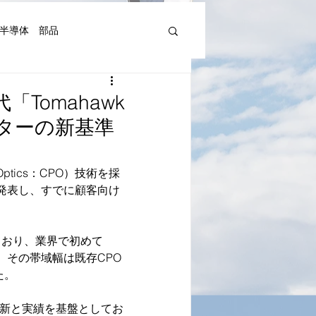
半導体 部品
機器人、AI関連等)
「Tomahawk
ンターの新基準
湾Art&Artist
日本文化
ptics：CPO）技術を採
）」を正式発表し、すでに顧客向け
れており、業界で初めて
。その帯域幅は既存CPO
た。
革新と実績を基盤としてお