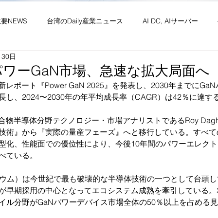
主要NEWS
台湾のDaily産業ニュース
AI DC, AIサーバー
月30日
ワーク
供給網 原材料 装置
政経・社会・両岸
新産業(
 パワーGaN市場、急速な拡大局面へ
pは最新レポート『Power GaN 2025』を発表し、2030年までに
し、2024〜2030年の年平均成長率（CAGR）は42％に達
・社会文化・イベント等
竹竹苗縣市
台湾生活（投稿）
台
upの化合物半導体分野テクノロジー・市場アナリストであるRoy Dag
技術』から『実際の量産フェーズ』へと移行している。すべて
型化、性能面での優位性により、今後10年間のパワーエレク
べている。
リウム）は今世紀で最も破壊的な半導体技術の一つとして台頭
が早期採用の中心となってエコシステム成熟を牽引している。2
イル分野がGaNパワーデバイス市場全体の50％以上を占める