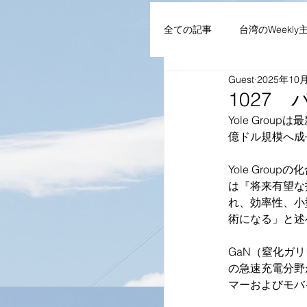
全ての記事
台湾のWeekly
Guest
2025年10
AIoT・通信機器・ネット
1027
Yole Grou
億ドル規模へ成長
企業・組織
NEWS
Yole Gro
は『将来有望な
れ、効率性、小
術になる」と述
GaN（窒化ガ
の急速充電分野
マーおよびモバ