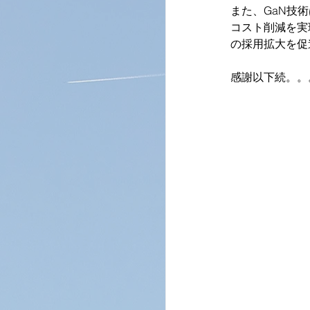
また、GaN技
コスト削減を実
の採用拡大を促
感謝以下続。。