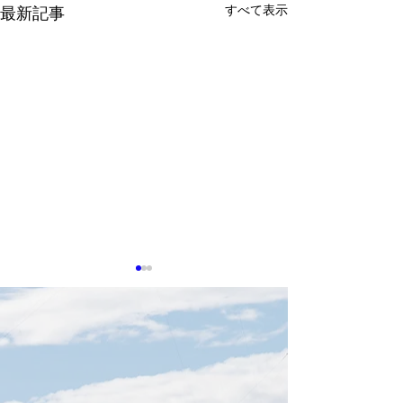
すべて表示
最新記事
0703 新台湾ドル急騰
【安保】台湾揺
為替差損の警鐘鳴る
気作家の投稿、
残された時間」
経済部が防護策を構築、中小
https://forum.j-
少ないのか(4/15
企業のヘッジ支援へ経済部は
n.co.jp/narrative/8
「為替変動に対応する産業支