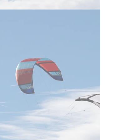
援タスクフォース」を立ち上
げ、初期段階として3か月間
の運用を開始した。また、中
小企業向けに三つの為替リス
クヘッジ手段を推奨し、為替
変動による影響の緩和と経営
の安定化を図る方針...