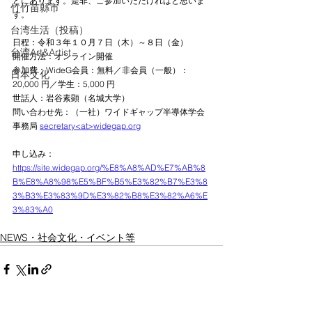
とにあります。是非、ご参加いただければと思いま
竹竹苗縣市
す。
台湾生活（投稿）
日程：令和３年１０月７日（木）～８日（金）
台湾Art&Artist
開催方法：オンライン開催
参加費：WideG会員：無料／非会員（一般）：
日本文化
20,000 円／学生：5,000 円
世話人：岩谷素顕（名城大学）
問い合わせ先：（一社）ワイドギャップ半導体学会
事務局 
secretary<at>widegap.org
申し込み：
https://site.widegap.org/%E8%A8%AD%E7%AB%8
B%E8%A8%98%E5%BF%B5%E3%82%B7%E3%8
3%B3%E3%83%9D%E3%82%B8%E3%82%A6%E
3%83%A0
NEWS・社会文化・イベント等