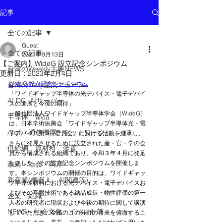
記事
全ての記事
Guest
全ての記事
2021年9月13日
【ご案内】WideG 設立記念シンポジウム
台湾のWeekly主要NEWS
更新日：
2023年2月4日
WideG 設立記念シンポジウム
台湾のDaily産業ニュース
「ワイドギャップ半導体の光デバイス・電子デバイ
AI DC, AIサーバー
スの進展と今後の期待」
一般社団法人ワイドギャップ半導体学会（WideG）
半導体 部品
は、日本学術振興会「ワイドギャップ半導体光・電
AIoT・通信機器・ネットワーク
子デバイス第162委員会」における活動を継承し、
さらに発展させるために設立された産・官・学の会
供給網 原材料 装置
員から構成される組織であり、令和３年４月に発足
しました。その設立記念シンポジウムを開催しま
政経・社会・両岸
す。本シンポジウムの開催の目的は、ワイドギャッ
新産業(機器人、AI関連等)
プ半導体材料における光デバイス・電子デバイスお
よびその基盤技術である結晶成長・物性評価の第一
企業・組織
人者の研究者に現状および今後の期待に関して講演
NEWS・社会文化・イベント等
していただき、今後のこの分野の将来を俯瞰するこ