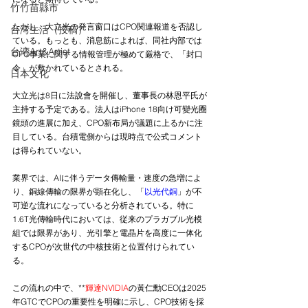
竹竹苗縣市
ただし、大立光の発言窗口はCPO関連報道を否認し
台湾生活（投稿）
ている。もっとも、消息筋によれば、同社内部では
台湾Art&Artist
CPO事業に関する情報管理が極めて厳格で、「封口
令」が敷かれているとされる。
日本文化
大立光は8日に法說會を開催し、董事長の林恩平氏が
主持する予定である。法人はiPhone 18向け可變光圈
鏡頭の進展に加え、CPO新布局が議題に上るかに注
目している。台積電側からは現時点で公式コメント
は得られていない。
業界では、AIに伴うデータ傳輸量・速度の急増によ
り、銅線傳輸の限界が顕在化し、「
以光代銅
」が不
可逆な流れになっていると分析されている。特に
1.6T光傳輸時代においては、従来のプラガブル光模
組では限界があり、光引擎と電晶片を高度に一体化
するCPOが次世代の中核技術と位置付けられてい
る。
この流れの中で、**
輝達NVIDIA
の黃仁勳CEOは2025
年GTCでCPOの重要性を明確に示し、CPO技術を採