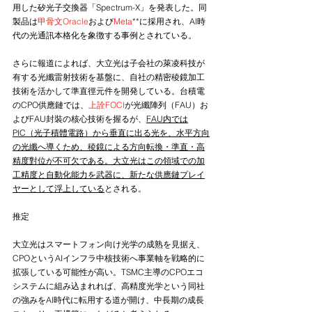
用した矽光子交換器「Spectrum-X」を発表した。同
製品は
甲骨文Oracle
および
Meta
**に採用され、AI時
代の光通訊本格化を象徴する事例とされている。
さらに報道によれば、大立光は子会社の萊凌科技が
有する光纖雷射技術を基盤に、自社の精密稜鏡加工
技術を活かして準直徑元件を開発している。台積電
のCPO供應鏈では、
上詮FOCI
が光纖陣列（FAU）お
よびFAU封裝の核心技術を握るが、
FAU内では
PIC（光子積體電路）から垂直に出る光を、水平方向
の光纖へ導くため、稜鏡による方向転換・準直・高
精度對位が不可欠である。大立光はこの領域での加
工精度と自動化能力を武器に、新たな供應鏈プレイ
ヤーとして浮上している
とされる。
推定
大立光はスマートフォン向け光学の成熟を見据え、
CPOというAIインフラ中核技術へ事業軸を戦略的に
拡張している可能性が高い。TSMC主導のCPOエコ
システムに組み込まれれば、高精度光学という同社
の強みをAI時代に転用する道が開け、中長期の成長