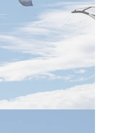
経済部智慧財産局
ると、2