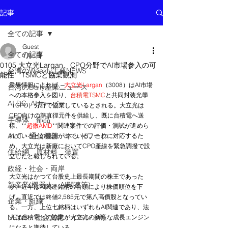
記事
全ての記事
Guest
全ての記事
1月5日
0105 大立光Largan、CPO分野でAI市場参入の可
台湾のWeekly主要NEWS
能性 TSMCと協業観測
業界情報によれば、
大立光Largan
（3008）はAI市場
台湾のDaily産業ニュース
への本格参入を図り、
台積電TSMC
と共同封装光學
AI DC, AIサーバー
（CPO）分野で協業しているとされる。大立光は
CPO向けの準直徑元件を供給し、既に台積電へ送
半導体 部品
樣、**
超微AMD
**関連案件での評価・測試が進めら
AIoT・通信機器・ネットワーク
れているとの観測が出ている。これに対応するた
め、大立光は新廠においてCPO產線を緊急調撥で設
供給網 原材料 装置
立したと報じられている。
政経・社会・両岸
大立光はかつて台股史上最長期間の株王であった
新産業(機器人、AI関連等)
が、近年はAI関連銘柄の台頭により株価順位を下
げ、直近では終値2,585元で第八高價股となってい
企業・組織
る。一方、上位七銘柄はいずれもAI関連であり、法
NEWS・社会文化・イベント等
人は台積電との協業が大立光の新たな成長エンジン
になると期待している。