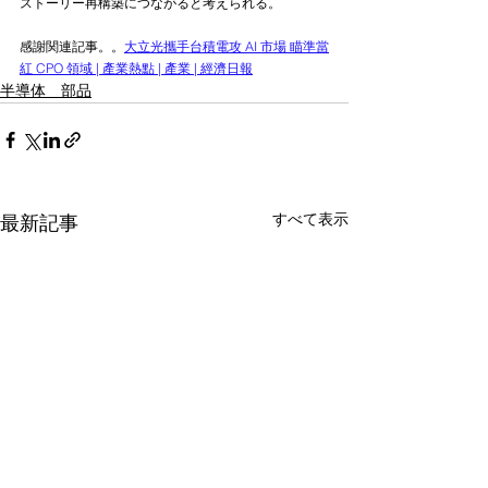
ストーリー再構築につながると考えられる。
感謝関連記事。。
大立光攜手台積電攻 AI 市場 瞄準當
紅 CPO 領域 | 產業熱點 | 產業 | 經濟日報
半導体 部品
すべて表示
最新記事