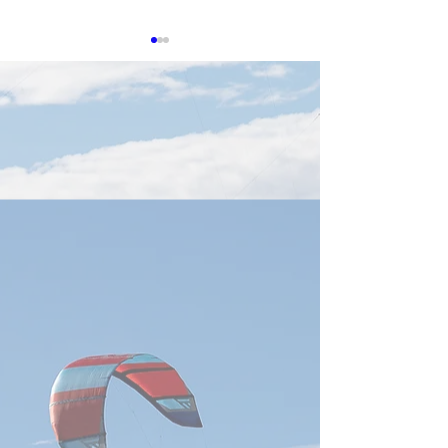
0513 台湾企業
タセンター冷却
在感
生成AIの普及によ
算への需要が高ま
センターの冷却お
技術は、産業界に
260601 Nvidia GTC Taipei
の重要分野となっ
2026: Jensen Huang Full
済部智慧財産局が
Keynote
「データセンター
特許動向分析」報
ば、台湾企業は世
術特許の取得・出
強い実力を示して
達、鴻海科技、広
社が、いずれも世
願人上位20社に