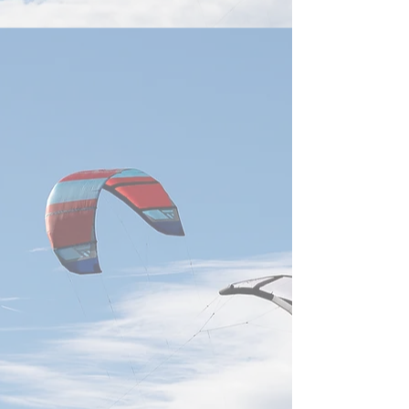
特許動向分析」報告によれ
ズ、高周波・高速
ば、台湾企業は世界の冷却技
ソケット、シリコ
術特許の取得・出願において
クス向けCPOソ
強い実力を示しており、英業
ン、液冷放熱ソリ
達、鴻海科技、広達電脳の3
「E-Flux 6.0」
社が、いずれも世界の特許出
の新製品を展示す
願人上位20社に入っている。
た。 （要約
経済部智慧財産局の報告によ
ると、2