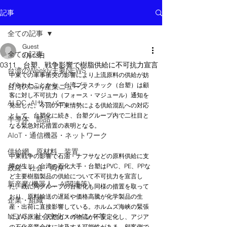
記事
全ての記事
Guest
全ての記事
3月13日
0311 台塑、戦争影響で樹脂供給に不可抗力宣言
台湾のWeekly主要NEWS
中東での軍事衝突の影響により上流原料の供給が妨
げられたことから、台湾プラスチック（台塑）は顧
台湾のDaily産業ニュース
客に対し不可抗力（フォース・マジュール）通知を
AI DC, AIサーバー
発出した。今回の中東情勢による供給混乱への対応
として、台塑化に続き、台塑グループ内で二社目と
半導体 部品
なる緊急対応措置の表明となる。
AIoT・通信機器・ネットワーク
供給網 原材料 装置
中東戦争の影響で石油・ナフサなどの原料供給に支
障が生じ、台湾の石化大手・台塑はPVC、PE、PPな
政経・社会・両岸
ど主要樹脂製品の供給について不可抗力を宣言し
新産業(機器人、AI関連等)
た。既に同グループの台塑化も同様の措置を取って
おり、原料輸送の遅延や価格高騰が化学製品の生
企業・組織
産・出荷に直接影響している。ホルムズ海峡の緊張
NEWS・社会文化・イベント等
により原油・天然ガスの物流が不安定化し、アジア
の石化産業全体に波及する可能性がある。顧客側で