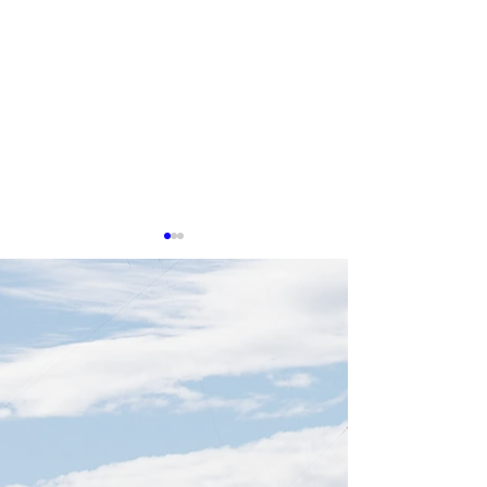
0513 台湾企業、AIデー
0505 穎崴Win
タセンター冷却特許で存
導体テストとCP
在感
機を拡大
生成AIの普及により高性能計
穎崴科技Winway（
算への需要が高まり、データ
本日、SEMICON S
センターの冷却および熱管理
おいて、半導体テ
技術は、産業界における競争
ーフェース向けの「A
の重要分野となっている。経
ータルソリューシ
済部智慧財産局が発表した
世代対応の超導電
「データセンター主要部品の
ット「HyperSoc