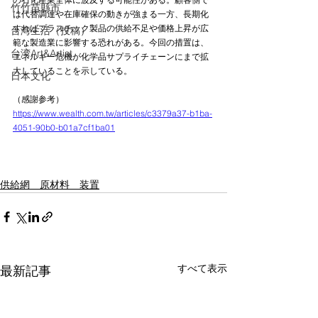
竹竹苗縣市
は代替調達や在庫確保の動きが強まる一方、長期化
すればプラスチック製品の供給不足や価格上昇が広
台湾生活（投稿）
範な製造業に影響する恐れがある。今回の措置は、
台湾Art&Artist
エネルギー危機が化学品サプライチェーンにまで拡
大していることを示している。
日本文化
（感謝参考）
https://www.wealth.com.tw/articles/c3379a37-b1ba-
4051-90b0-b01a7cf1ba01
供給網 原材料 装置
すべて表示
最新記事