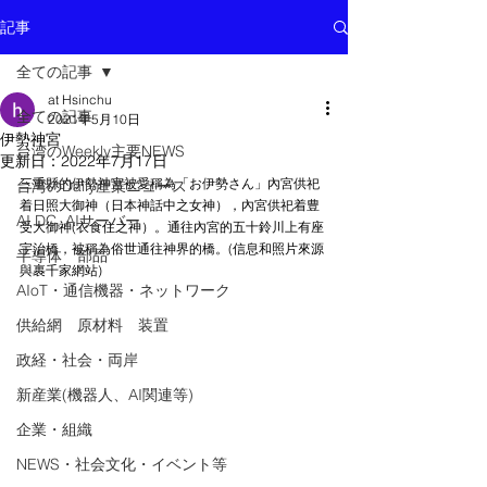
記事
全ての記事
at Hsinchu
全ての記事
2021年5月10日
伊勢神宮
台湾のWeekly主要NEWS
更新日：
2022年7月17日
三重縣的伊勢神宮被愛稱為「お伊勢さん」內宮供祀
台湾のDaily産業ニュース
着日照大御神（日本神話中之女神），內宮供祀着豊
AI DC, AIサーバー
受大御神(衣食住之神）。通往內宮的五十鈴川上有座
宇治橋，被稱為俗世通往神界的橋。(信息和照片來源
半導体 部品
與裹千家網站)
AIoT・通信機器・ネットワーク
供給網 原材料 装置
政経・社会・両岸
新産業(機器人、AI関連等)
企業・組織
NEWS・社会文化・イベント等