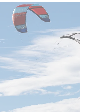
合気道 あなたも出来る！
茶道 - Japanese
一日100回の素振りトレー
Ceremony -
ニング - 白川竜次 師範