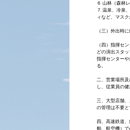
６ 山林（森林
７ 温泉、冷泉
ィなど、マスク
（三）外出時に
（四）指揮セン
どの演出スタッ
指揮センターや
る。
二、営業場所及
し、従業員の健
三、大型店舗、
の管理は不要と
四、高速鉄道、
舶、航空機）で