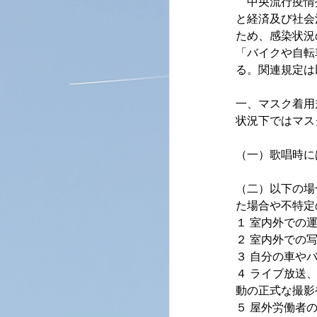
　中央流行疫情
と経済及び社会
ため、感染状況
「バイクや自転
る。関連規定は
一、マスク着用
状況下ではマス
（一）歌唱時に
（二）以下の場
た場合や不特定
１ 室内外での
２ 室内外での
３ 自分の車や
４ ライブ放送
動の正式な撮影
５ 屋外労働者