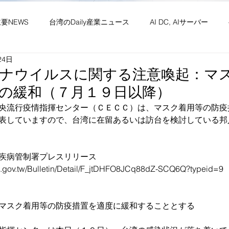
主要NEWS
台湾のDaily産業ニュース
AI DC, AIサーバー
24日
ワーク
供給網 原材料 装置
政経・社会・両岸
新産業(
ナウイルスに関する注意喚起：マ
の緩和（７月１９日以降）
・社会文化・イベント等
竹竹苗縣市
台湾生活（投稿）
台
央流行疫情指揮センター（ＣＥＣＣ）は、マスク着用等の防疫
表していますので、台湾に在留あるいは訪台を検討している邦
疾病管制署プレスリリース
c.gov.tw/Bulletin/Detail/F_jtDHFO8JCq88dZ-SCQ6Q?typeid=9
マスク着用等の防疫措置を適度に緩和することとする