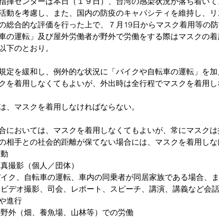
指揮センターは本日（１９日）、台湾の感染状況が落ち着いて
活動を考慮し、また、国内の防疫のキャパシティを維持し、リ
の総合的な評価を行った上で、７月19日からマスク着用等の
車の運転」及び屋外労働者が野外で労働をする際はマスクの着
以下のとおり。
規定を緩和し、例外的な状況に「バイクや自転車の運転」を加
クを着用しなくてもよいが、外出時は全行程でマスクを着用し
は、マスクを着用しなければならない。
合においては、マスクを着用しなくてもよいが、常にマスクは
の相手との社会的距離が保てない場合には、マスクを着用しな
運動
写真撮影（個人／団体）
バイク、自転車の運転、車内の同乗者が同居家族である場合、
、ビデオ撮影、司会、レポート、スピーチ、講演、講義など会
や進行
の野外（畑、養魚場、山林等）での労働