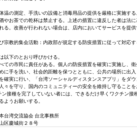
体温の測定、手洗いの設備と消毒用品の提供を厳格に実施する
酒やお茶での乾杯は禁止する。上述の措置に違反した者は法に
れる。改善が行われない場合は、店内においてサービスを提供
び宗教的集会活動：内政部が規定する防疫措置に従って対応す
は以下のとおり呼びかける。
べての市民に責任がある。個人の防疫措置を確実に実施し、衛
めに手を洗い、社会的距離を保つとともに、公共の場所に出入
を確実に行い、「台湾ソーシャルディスタンスアプリ」をダウ
人々を守り、国内のコミュニティーの安全を維持し守ることを
9ワクチン接種を完了していない者には、できるだけ早くワクチン
るようお願いする。
本台湾交流協会 台北事務所　
山区慶城街２８号