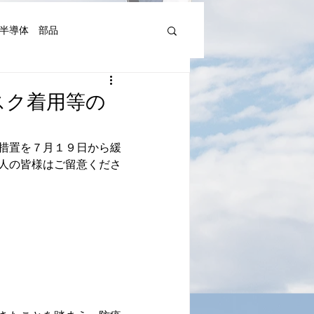
半導体 部品
機器人、AI関連等)
スク着用等の
湾Art&Artist
日本文化
措置を７月１９日から緩
人の皆様はご留意くださ