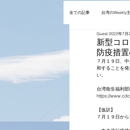
全ての記事
台湾のWeekly
Guest
2022年7月
AIoT・通信機器・ネット
新型コロ
防疫措置
企業・組織
NEWS
７月１９日、中
和することを発
い。
台湾衛生福利部
https://www.cd
【仮訳】
７月１９日から