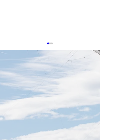
8月5日TTIN 鴻海Foxconn,
緯創Wistron
感謝。参考にした
感謝。参考にした出典は下記
に記載しています
に記載しています。 【鴻海
PSMC、黄崇仁氏
Foxconn、7月売上が過去最
略維持】 日付202
高】 日付2026年8月5日 鴻海
要約台湾の晶円フ
の7月売上高は9,465億台湾ド
ー大手・力積電（P
ルとなり、月間過去最高を更
は、創業者兼董事
新しました。前年同月比
氏が心肺不全で死
54.2％増で、AIサーバーを含
を受け、謝再居氏
むクラウド・ネットワーク製
務を代行し、既存
品が成長を牽引。第3四半期
と事業方針を維持