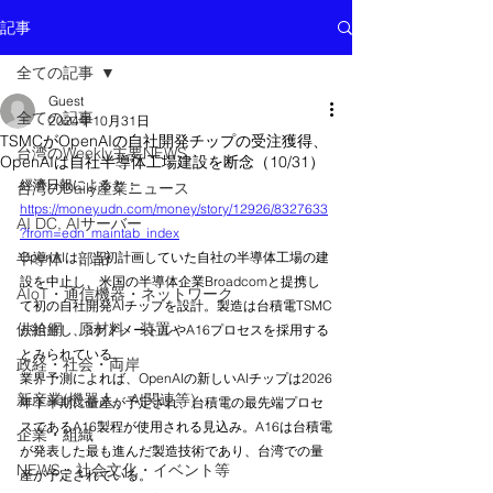
記事
全ての記事
Guest
全ての記事
2024年10月31日
TSMCがOpenAIの自社開発チップの受注獲得、
台湾のWeekly主要NEWS
OpenAIは自社半導体工場建設を断念（10/31）
經濟日報によると；
台湾のDaily産業ニュース
https://money.udn.com/money/story/12926/8327633
AI DC, AIサーバー
?from=edn_maintab_index
半導体 部品
OpenAIは、当初計画していた自社の半導体工場の建
設を中止し、米国の半導体企業Broadcomと提携し
AIoT・通信機器・ネットワーク
て初の自社開発AIチップを設計。製造は台積電TSMC
供給網 原材料 装置
が担当し、3ナノメートルやA16プロセスを採用する
とみられている。
政経・社会・両岸
業界予測によれば、OpenAIの新しいAIチップは2026
新産業(機器人、AI関連等)
年下半期に量産が予定され、台積電の最先端プロセ
スであるA16製程が使用される見込み。A16は台積電
企業・組織
が発表した最も進んだ製造技術であり、台湾での量
NEWS・社会文化・イベント等
産が予定されている。