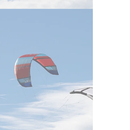
もAIラック出荷の増加を見込
しました。同社は
み、台湾のサーバー、電源、
DRAMに加え、美
液冷、高速通信部品など関連
後工程晶円製造を
供給網への需要継続を示す重
り、2026年末まで
要な動きです