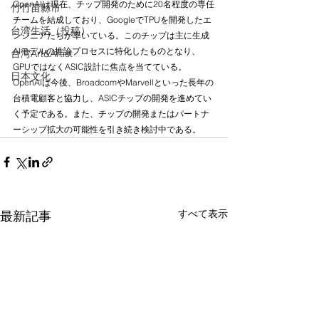
OpenAIは現在、チップ開発のために20名程度の専任
竹竹苗縣市
チームを結成しており、GoogleでTPUを開発したエ
台湾生活（投稿）
ンジニアたちが率いている。このチップは主に生成
AIモデルの推論プロセスに特化したものとなり、
台湾Art&Artist
GPUではなくASIC設計に焦点を当てている。
日本文化
OpenAIは今後、BroadcomやMarvellといった長年の
台積電顧客と協力し、ASICチップの開発を進めてい
く予定である。また、チップの開発またはパートナ
ーシップ拡大の可能性を引き続き検討中である。
すべて表示
最新記事