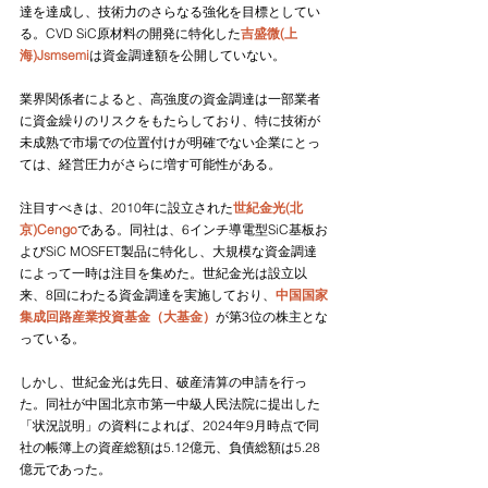
達を達成し、技術力のさらなる強化を目標としてい
る。CVD SiC原材料の開発に特化した
吉盛微(上
海)Jsmsemi
は資金調達額を公開していない。
業界関係者によると、高強度の資金調達は一部業者
に資金繰りのリスクをもたらしており、特に技術が
未成熟で市場での位置付けが明確でない企業にとっ
ては、経営圧力がさらに増す可能性がある。
注目すべきは、2010年に設立された
世紀金光(北
京)Cengo
である。同社は、6インチ導電型SiC基板お
よびSiC MOSFET製品に特化し、大規模な資金調達
によって一時は注目を集め
た。世紀金光は
設立以
来、8回にわたる資金調達を実施しており、
中国国家
集成回路産業投資基金（大基金）
が第3位の株主とな
っている。
しかし、世紀金光は先日、破産清算の申請を行っ
た。同社が中国北京市第一中級人民法院に提出した
「状況説明」の資料によれば、2024年9月時点で同
社の帳簿上の資産総額は5.12億元、負債総額は5.28
億元であった。