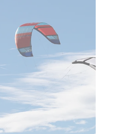
半導体関連売上は全体の15～
ステム設計へ移行
16％。2026年の世界半導体
TSMC、ASE、U
装置投資は1,659億米ドルと
Cisco、Marvell、
過去最高が見込まれ、前工程
などが次世
から先進封装・