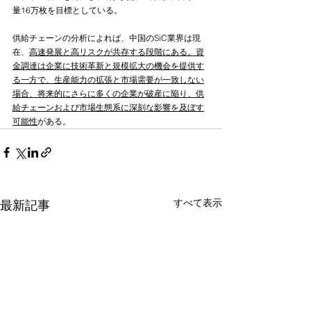
量16万枚を目標としている。
供給チェーンの分析によれば、中国のSiC業界は現
在、
高速発展と高リスクが共存する段階にある。資
金調達は企業に技術革新と規模拡大の機会を提供す
る一方で、生産能力の拡張と市場需要が一致しない
場合、将来的にさらに多くの企業が破産に陥り、供
給チェーンおよび市場生態系に深刻な影響を及ぼす
可能性
がある。
すべて表示
最新記事