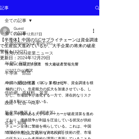
記事
全ての記事
Guest
全ての記事
2024年12月27日
【半導体】中国のSiCサプライチェーンは資金調達
台湾のWeekly主要NEWS
で生産拡大進めているが、大手企業の将来の破産
警報も(12/27)
台湾のDaily産業ニュース
更新日：
2024年12月29日
AI DC, AIサーバー
中國SiC鏈融資拚擴產　惟大廠破產警報先響
(12/27,Digi)概訳
半導体 部品
AIoT・通信機器・ネットワーク
中国の炭化ケイ素（SiC）業者は近年、資金調達を積
極的に行い、生産能力の拡大を加速させている。し
供給網 原材料 装置
かし、市場競争が激化する一方で、潜在的なリスク
も浮き彫りになっている。
政経・社会・両岸
新産業(機器人、AI関連等)
最近、中国のある大手SiCメーカーが破産清算を進め
ており、価格競争が利益を圧迫している状況が供給
企業・組織
チェーン全体に警鐘を鳴らしている。これは、中国
NEWS・社会文化・イベント等
市場が依然として高額な資本投資、技術の壁、市場
の圧力といった多面的な課題に直面していることを