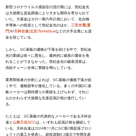
新型コロナウイルス感染症の流行期には、世紀金光
は大規模な資金調達により大きな期待を寄せられて
いた。大基金はその一期六年計画において、化合物
半導体への投資として世紀金光のほか、
三安光電(厦
門)
や
天科合達(北京)Tankeblue
などの大手企業にも資
金を投じている。
しかし、SiC基板の価格が下落を続ける中で、世紀金
光の業績は徐々に悪化し、最終的に破産の運命を免
れることができなかった。世紀金光の破産清算は、
供給チェーン全体に警鐘を鳴らしている。
業界関係者の分析によれば、SiC基板の価格下落が続
く中で、価格競争が激化している。多くの中国SiC基
板メーカーは期待通りの業績を上げられず、それに
もかかわらず大規模な生産拡張計画が進行してい
る。
たとえば、SiC基板の代表的なメーカーである天科合
達と
山東天岳SiCC
は、いずれも拡張計画を継続して
いる。天科合達は2024年11月にSiC第2期拡張プロジ
ェクトの着工を発表し、総投資額8.3億元で年間生産