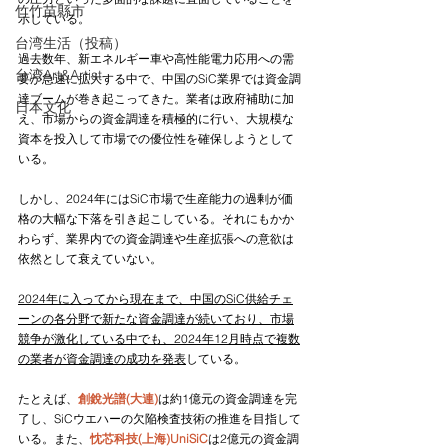
竹竹苗縣市
示している。
台湾生活（投稿）
過去数年、新エネルギー車や高性能電力応用への需
台湾Art&Artist
要が急速に拡大する中で、中国のSiC業界では資金調
達ブームが巻き起こってきた。業者は政府補助に加
日本文化
え、市場からの資金調達を積極的に行い、大規模な
資本を投入して市場での優位性を確保しようとして
いる。
しかし、2024年にはSiC市場で生産能力の過剰が価
格の大幅な下落を引き起こしている。それにもかか
わらず、業界内での資金調達や生産拡張への意欲は
依然として衰えていない。
2024年に入ってから現在まで、中国のSiC供給チェ
ーンの各分野で新たな資金調達が続いており、市場
競争が激化している中でも、2024年12月時点で複数
の業者が資金調達の成功を発表
している。
たとえば、
創銳光譜(大連)
は約1億元の資金調達を完
了し、SiCウエハーの欠陥検査技術の推進を目指して
いる。また、
忱芯科技(上海)UniSiC
は2億元の資金調