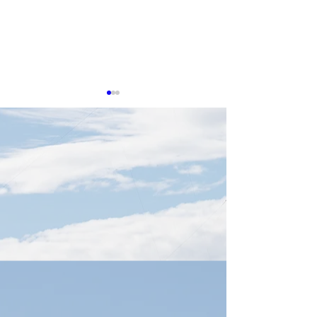
8月7日TTIN 半導体設
8月6日TTIN SE
備、穎崴Winway、CSP、
Taiwan,慧栄
台湾電子部品輸出
SiliconMotion
感謝。参考にした出典は下記
感謝。参考にした
緯創Wistron
に記載しています。 半導体設
に記載しています
備、AI需要で超循環 日付
【SEMICON Taiw
2026年8月6日 AIチップ需要
域に集中】 日付20
と米中双方の半導体投資拡大
日 SEMICON Taiwa
を背景に、台湾の研華、凌
は、ASIC、HBM
華、融程電などが半導体製造
フォトニクスを重
装置向け事業を拡大していま
設定します。AI競
す。研華は世界半導体装置大
GPU性能から、
手10社中7～8社を顧客化し、
ー・データ伝送を