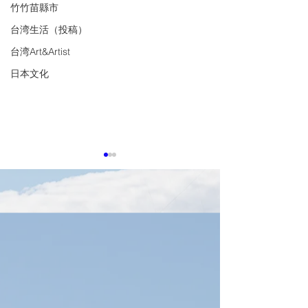
竹竹苗縣市
台湾生活（投稿）
台湾Art&Artist
日本文化
0703 新台湾ドル急騰
【安保】台湾揺
為替差損の警鐘鳴る
気作家の投稿、
残された時間」
経済部が防護策を構築、中小
https://forum.j-
少ないのか(4/15
企業のヘッジ支援へ経済部は
n.co.jp/narrative/8
「為替変動に対応する産業支
援タスクフォース」を立ち上
げ、初期段階として3か月間
の運用を開始した。また、中