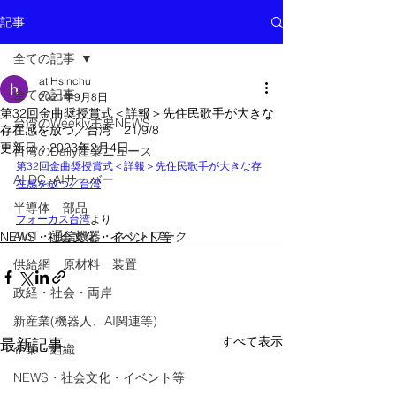
記事
全ての記事
at Hsinchu
全ての記事
2021年9月8日
第32回金曲奨授賞式＜詳報＞先住民歌手が大きな
台湾のWeekly主要NEWS
存在感を放つ／台湾 21/9/8
更新日：
2023年2月4日
台湾のDaily産業ニュース
第32回金曲奨授賞式＜詳報＞先住民歌手が大きな存
AI DC, AIサーバー
在感を放つ／台湾
半導体 部品
フォーカス台湾
より
AIoT・通信機器・ネットワーク
NEWS・社会文化・イベント等
供給網 原材料 装置
政経・社会・両岸
新産業(機器人、AI関連等)
すべて表示
最新記事
企業・組織
NEWS・社会文化・イベント等