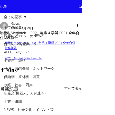
記事
全ての記事
Guest
全ての記事
2022年1月29日
聯發科Mediatek 2021 年第 4 季與 2021 全年合
台湾のWeekly主要NEWS
併財務報告
聯發科Mediatek　 2021 年第 4 季與 2021 全年合併
台湾のDaily産業ニュース
財務報告
AI DC, AIサーバー
2021 Q4 Financial Results
半導体 部品
AIoT・通信機器・ネットワーク
供給網 原材料 装置
政経・社会・両岸
すべて表示
最新記事
新産業(機器人、AI関連等)
企業・組織
NEWS・社会文化・イベント等