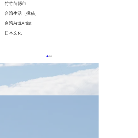
竹竹苗縣市
台湾生活（投稿）
台湾Art&Artist
日本文化
8月7日TTIN 半導体設
8月6日TTIN SE
備、穎崴Winway、CSP、
Taiwan,慧栄
台湾電子部品輸出
SiliconMotion
感謝。参考にした出典は下記
感謝。参考にした
緯創Wistron
に記載しています。 半導体設
に記載しています
備、AI需要で超循環 日付
【SEMICON Taiw
2026年8月6日 AIチップ需要
域に集中】 日付20
と米中双方の半導体投資拡大
日 SEMICON Taiwa
を背景に、台湾の研華、凌
は、ASIC、HBM
華、融程電などが半導体製造
フォトニクスを重
装置向け事業を拡大していま
設定します。AI競