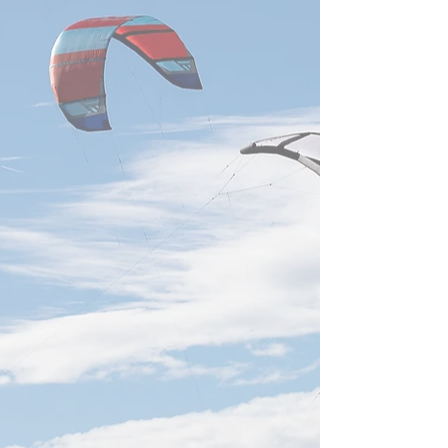
す。研華は世界半導体装置大
GPU性能から、
手10社中7～8社を顧客化し、
ー・データ伝送を
半導体関連売上は全体の15～
ステム設計へ移行
16％。2026年の世界半導体
TSMC、ASE、U
装置投資は1,659億米ドルと
Cisco、Marvell、
過去最高が見込まれ、前工程
などが次世
から先進封装・