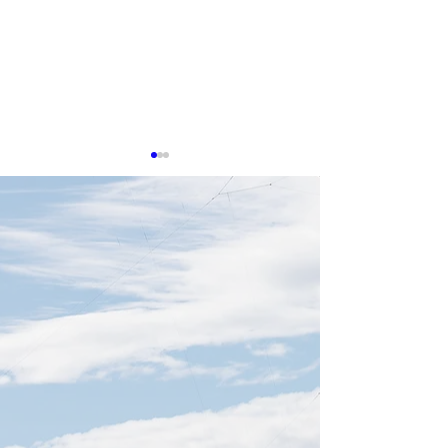
8月7日TTIN 半導体設
8月6日TTIN SE
備、穎崴Winway、CSP、
Taiwan,慧栄
台湾電子部品輸出
SiliconMotion
感謝。参考にした出典は下記
感謝。参考にした
緯創Wistron
に記載しています。 半導体設
に記載しています
備、AI需要で超循環 日付
【SEMICON Taiw
2026年8月6日 AIチップ需要
域に集中】 日付20
と米中双方の半導体投資拡大
日 SEMICON Taiwa
を背景に、台湾の研華、凌
は、ASIC、HBM
華、融程電などが半導体製造
フォトニクスを重
装置向け事業を拡大していま
設定します。AI競
す。研華は世界半導体装置大
GPU性能から、