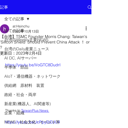
記事
全ての記事
at Hsinchu
全ての記事
2022年10月13日
【台湾】TSMC Founder Morris Chang: Taiwan's
台湾のWeekly主要NEWS
'Silicon Shield' Should Prevent China Attack ！ or
?
台湾のDaily産業ニュース
更新日：
2023年2月4日
AI DC, AIサーバー
https://youtu.be/VoGTC8DudrI
半導体 部品
AIoT・通信機器・ネットワーク
供給網 原材料 装置
政経・社会・両岸
新産業(機器人、AI関連等)
Thanks to 
TaiwanPlus News 
企業・組織
https://youtu.be/JcPpyStDJU4
NEWS・社会文化・イベント等