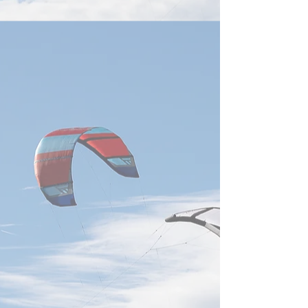
手10社中7～8社を顧客化し、
ー・データ伝送を
半導体関連売上は全体の15～
ステム設計へ移行
16％。2026年の世界半導体
TSMC、ASE、U
装置投資は1,659億米ドルと
Cisco、Marvell、
過去最高が見込まれ、前工程
などが次世
から先進封装・