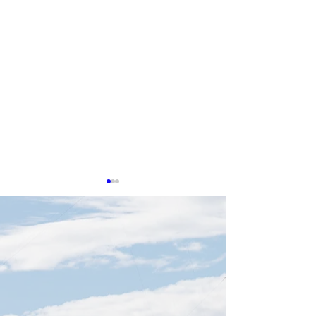
0513 台湾企業
タセンター冷却
在感
生成AIの普及によ
算への需要が高ま
センターの冷却お
技術は、産業界に
260601 Nvidia GTC Taipei
の重要分野となっ
2026: Jensen Huang Full