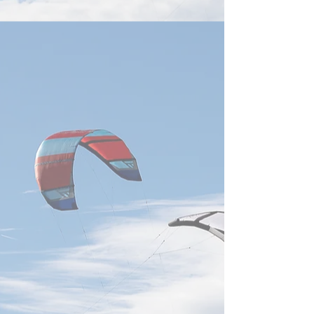
済部智慧財産局が
Keynote
「データセンター
特許動向分析」報
ば、台湾企業は世
術特許の取得・出
強い実力を示して
達、鴻海科技、広
社が、いずれも世
願人上位20社に
経済部智慧財産局
ると、2