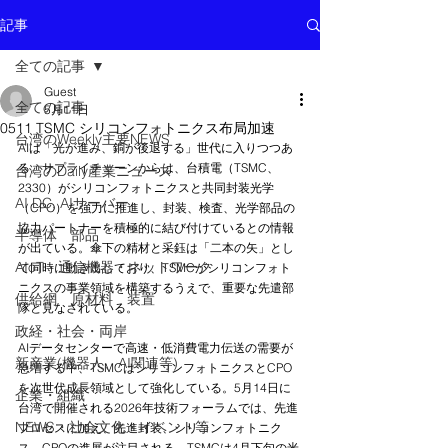
記事
全ての記事
Guest
全ての記事
5月11日
0511 TSMC シリコンフォトニクス布局加速
台湾のWeekly主要NEWS
AIは「光が進み、銅が後退する」世代に入りつつあ
る。サプライチェーンからは、台積電（TSMC、
台湾のDaily産業ニュース
2330）がシリコンフォトニクスと共同封装光学
AI DC, AIサーバー
（CPO）を強力に推進し、封装、検査、光学部品の
協力パートナーを積極的に結び付けているとの情報
半導体 部品
が出ている。傘下の精材と采鈺は「二本の矢」とし
AIoT・通信機器・ネットワーク
て同時に動き出しており、TSMCがシリコンフォト
ニクスの事業領域を構築するうえで、重要な先遣部
供給網 原材料 装置
隊と見なされている。
政経・社会・両岸
AIデータセンターで高速・低消費電力伝送の需要が
新産業(機器人、AI関連等)
急増する中、TSMCはシリコンフォトニクスとCPO
を次世代成長領域として強化している。5月14日に
企業・組織
台湾で開催される2026年技術フォーラムでは、先進
NEWS・社会文化・イベント等
プロセスに加え、先進封装、シリコンフォトニク
ス、CPOの進展が注目される。TSMCは4月下旬の米