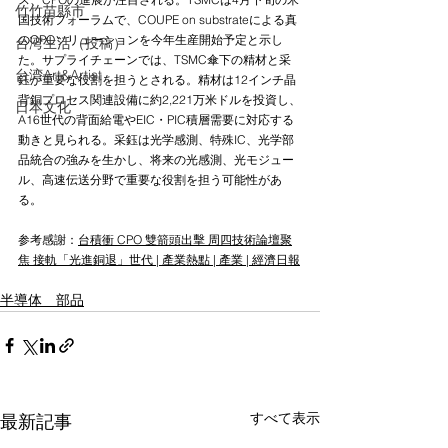
竹竹苗縣市
国技術フォーラムで、COUPE on substrateによる真
のCPOソリューションを今年生産開始予定と示し
台湾生活（投稿）
た。サプライチェーンでは、TSMC傘下の精材と采
台湾Art&Artist
鈺が重要な役割を担うとされる。精材は12インチ晶
背銅プロセス関連設備に約2,221万米ドルを投資し、
日本文化
A16世代の背面給電やEIC・PIC積層需要に対応する
動きと見られる。采鈺は光学感測、特殊IC、光学部
品統合の強みを生かし、将来の光感測、光モジュー
ル、高速伝送分野で重要な役割を担う可能性があ
る。
参考感謝：
台積衝 CPO 雙箭頭出擊 周四技術論壇聚
焦 接軌「光進銅退」世代 | 產業熱點 | 產業 | 經濟日報
半導体 部品
すべて表示
最新記事