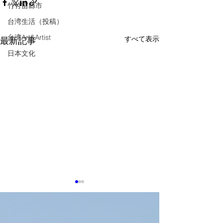
竹竹苗縣市
台湾生活（投稿）
台湾Art&Artist
すべて表示
最新記事
日本文化
8月4日TTIN 力積電PSMC
8月3日TTIN A
出荷、台湾AIド
感謝。参考にした出典は下記
給網、Physical A
に記載しています。 【力積電
感謝。参考にした