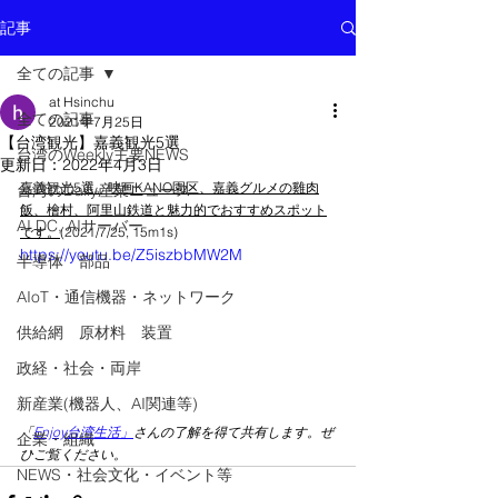
記事
全ての記事
at Hsinchu
全ての記事
2021年7月25日
【台湾観光】嘉義観光5選
台湾のWeekly主要NEWS
更新日：
2022年4月3日
嘉義観光5選。映画KANO園区、嘉義グルメの雞肉
台湾のDaily産業ニュース
飯、檜村、阿里山鉄道と魅力的でおすすめスポット
AI DC, AIサーバー
です。
(2021/7
/25, 15m1s)
https://youtu.be/Z5iszbbMW2M
半導体 部品
AIoT・通信機器・ネットワーク
供給網 原材料 装置
政経・社会・両岸
新産業(機器人、AI関連等)
「
Enjoy台湾生活」
さんの了解を得て共有します。ぜ
企業・組織
ひご覧ください。
NEWS・社会文化・イベント等