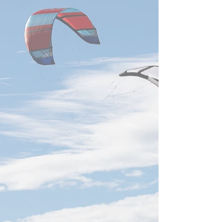
PSMC、黄崇仁氏死去後も戦
に記載しています。
略維持】 日付2026年8月4日
バー出荷予測を上
要約台湾の晶円ファウンドリ
付2026年8月3日 Tr
ー大手・力積電（PSMC）
は、世界の主要ク
は、創業者兼董事長の黄崇仁
者9社による202
氏が心肺不全で死去したこと
資が前年比約90
を受け、謝再居氏が董事長職
予測しました。NVI
務を代行し、既存の経営戦略
GB・VRラック、Go
と事業方針を維持すると発表
AWSの自社ASIC
しました。同社は成熟製程、
入拡大を受け、202
DRAMに加え、美光向けHBM
ーバー出荷成長率
後工程晶円製造を計画してお
28％から約31％
り、2026年末まで
鴻海、廣達、緯