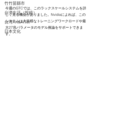
竹竹苗縣市
今週のGTCでは、このラックスケールシステムを詳
台湾生活（投稿）
しく見る機会がありました。Nvidiaによれば、この
システムは大規模なトレーニングワークロードや最
台湾Art&Artist
大27兆パラメータのモデル推論をサポートできま
日本文化
す。