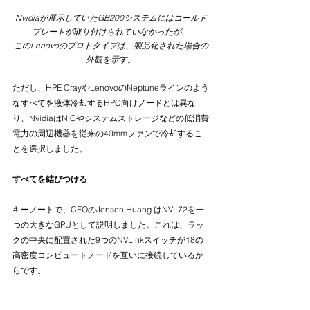
Nvidiaが展示していたGB200システムにはコールド
プレートが取り付けられていなかったが、
このLenovoのプロトタイプは、製品化された場合の
外観を示す。
ただし、HPE CrayやLenovoのNeptuneラインのよう
なすべてを液体冷却するHPC向けノードとは異な
り、NvidiaはNICやシステムストレージなどの低消費
電力の周辺機器を従来の40mmファンで冷却するこ
とを選択しました。
すべてを結びつける
キーノートで、CEOのJensen Huang はNVL72を一
つの大きなGPUとして説明しました。これは、ラッ
クの中央に配置された9つのNVLinkスイッチが18の
高密度コンピュートノードを互いに接続しているか
らです。