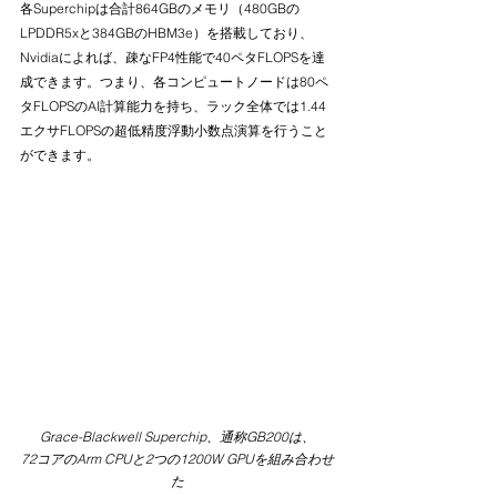
各Superchipは合計864GBのメモリ（480GBの
LPDDR5xと384GBのHBM3e）を搭載しており、
Nvidiaによれば、疎なFP4性能で40ペタFLOPSを達
成できます。つまり、各コンピュートノードは80ペ
タFLOPSのAI計算能力を持ち、ラック全体では1.44
エクサFLOPSの超低精度浮動小数点演算を行うこと
ができます。
Grace-Blackwell Superchip、通称GB200は、
72コアのArm CPUと2つの1200W GPUを組み合わせ
た