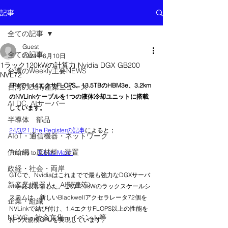
記事
全ての記事
Guest
全ての記事
2024年6月10日
1ラック120kWの計算力 Nvidia DGX GB200
台湾のWeekly主要NEWS
NVL72
FP4で1.44エクサFLOPS、13.5TBのHBM3e、3.2km
台湾のDaily産業ニュース
のNVLinkケーブルを1つの液体冷却ユニットに搭載
AI DC, AIサーバー
しています。
半導体 部品
24/3/21 The Registerの記事
によると；
AIoT・通信機器・ネットワーク
供給網 原材料 装置
Thanks to 
Tobias Mann
政経・社会・両岸
GTCで、Nvidiaはこれまでで最も強力なDGXサーバ
新産業(機器人、AI関連等)
ーを発表しました。この120kWのラックスケールシ
ステムは、新しいBlackwellアクセラレータ72個を
企業・組織
NVLinkで結び付け、1.4エクサFLOPS以上の性能を
NEWS・社会文化・イベント等
持つ大規模GPUを実現しています。