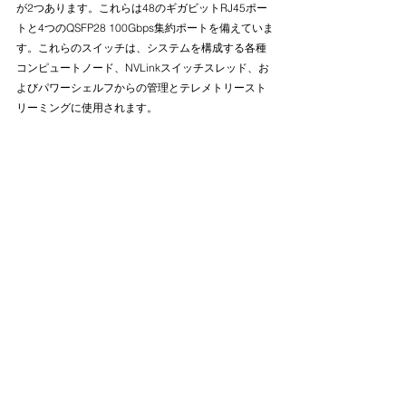
が2つあります。これらは48のギガビットRJ45ポー
トと4つのQSFP28 100Gbps集約ポートを備えていま
す。これらのスイッチは、システムを構成する各種
コンピュートノード、NVLinkスイッチスレッド、お
よびパワーシェルフからの管理とテレメトリースト
リーミングに使用されます。
NVL72の上部には、スイッチが2つと6つのパワーシ
ェルフのうち3つ
これらのスイッチのすぐ下には、前面から見える6つ
のパワーシェルフの最初の3つがあり、3つはラック