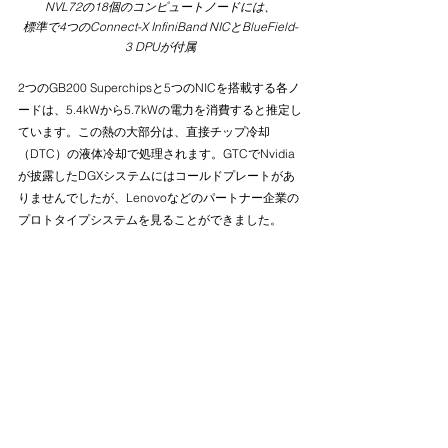
NVL72の18個のコンピュートノードには、
標準で4つのConnect-X InfiniBand NICとBlueField-
3 DPUが付属
2つのGB200 Superchipsと5つのNICを搭載する各ノ
ードは、5.4kWから5.7kWの電力を消費すると推定し
ています。この熱の大部分は、直接チップ冷却
（DTC）の液体冷却で処理されます。GTCでNvidia
が披露したDGXシステムにはコールドプレートがあ
りませんでしたが、Lenovoなどのパートナー企業の
プロトタイプシステムを見ることができました。