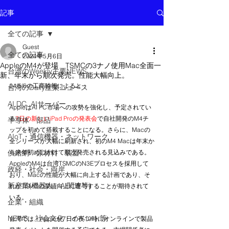
記事
全ての記事
Guest
全ての記事
2024年5月6日
AppleのM4が登場 TSMCの3ナノ使用Mac全面一
台湾のWeekly主要NEWS
新、年末から順次発売。性能大幅向上。
24/5/6の工商時報によると；
台湾のDaily産業ニュース
AI DC, AIサーバー
AppleはAI PC市場への攻勢を強化し、予定されてい
る
7日の新しいiPad Proの発表会
で自社開発のM4チ
半導体 部品
ップを初めて搭載することになる。さらに、Macの
AIoT・通信機器・ネットワーク
全シリーズが大幅に刷新され、初のM4 Macは年末か
供給網 原材料 装置
ら来年初めにかけて順次発売される見込みである。
AppleのM4は台湾TSMCのN3Eプロセスを採用して
政経・社会・両岸
おり、Macの性能が大幅に向上する計画であり、そ
新産業(機器人、AI関連等)
れがTSMCの業績向上に寄与することが期待されて
いる。
企業・組織
NEWS・社会文化・イベント等
台湾では、Appleが7日の夜10時にオンラインで製品