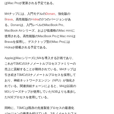
はMac Proが更新される予定である。
M4チップには、入門モデルの
Donan
、強化版の
Brava
、高性能版の
Hidra
の3つのバージョンがあ
る。Donanは、入門レベルのMacBook Pro、
MacBook Airシリーズ、および低価格のMac miniに
使用される。高性能版のMacBook ProとMac miniは
Bravaを採用し、デスクトップ型のMac Proには
Hidraが搭載される予定である。
AppleはMacシリーズにM4を導入する計画であり、
これがTSMCの3ナノメートルプロセスファミリーの
売上に貢献することが期待されている。M4チップは
引き続きTSMCの3ナノメートルプロセスを採用して
おり、神経ネットワークエンジン（NPU）が強化さ
れている。関連供給チェーンによると、M4は以前の
M3シリーズチップが使用していたN3Bよりも進歩し
たN3Eプロセスを使用している。
同時に、TSMCは既存の先進製造プロセスの最適化
バージョンの推進を続けている。3ナノメートルファ