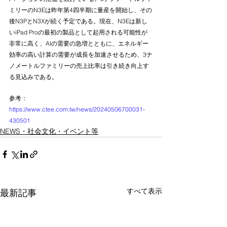
ミリーのN3Eは昨年第4四半期に量産を開始し、その
後N3PとN3Xが続く予定である。現在、N3Eは新し
いiPad Proの最初の製品として起用される可能性が
非常に高く、AIの需要の急増とともに、エネルギー
効率の高い計算の需要が成長を加速させるため、3ナ
ノメートルファミリーの売上比率は引き続き向上す
る見込みである。
参考：　
https://www.ctee.com.tw/news/20240506700031-
430501
NEWS・社会文化・イベント等
すべて表示
最新記事