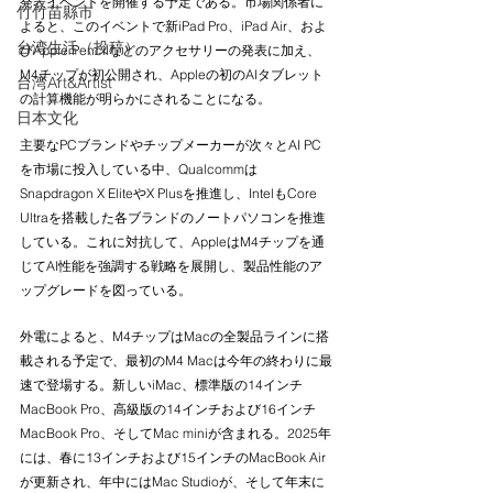
発表イベントを開催する予定である。市場関係者に
竹竹苗縣市
よると、このイベントで新iPad Pro、iPad Air、およ
台湾生活（投稿）
びApple Pencilなどのアクセサリーの発表に加え、
M4チップが初公開され、Appleの初のAIタブレット
台湾Art&Artist
の計算機能が明らかにされることになる。
日本文化
主要なPCブランドやチップメーカーが次々とAI PC
を市場に投入している中、Qualcommは
Snapdragon X EliteやX Plusを推進し、IntelもCore 
Ultraを搭載した各ブランドのノートパソコンを推進
している。これに対抗して、AppleはM4チップを通
じてAI性能を強調する戦略を展開し、製品性能のア
ップグレードを図っている。
外電によると、M4チップはMacの全製品ラインに搭
載される予定で、最初のM4 Macは今年の終わりに最
速で登場する。新しいiMac、標準版の14インチ
MacBook Pro、高級版の14インチおよび16インチ
MacBook Pro、そしてMac miniが含まれる。2025年
には、春に13インチおよび15インチのMacBook Air
が更新され、年中にはMac Studioが、そして年末に