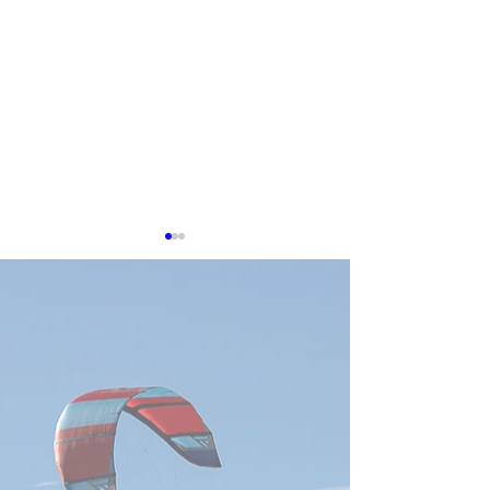
0703 新台湾ドル急騰
【安保】台湾揺
為替差損の警鐘鳴る
気作家の投稿、
残された時間」
経済部が防護策を構築、中小
https://forum.j-
少ないのか(4/15
企業のヘッジ支援へ経済部は
n.co.jp/narrative/8
「為替変動に対応する産業支
援タスクフォース」を立ち上
げ、初期段階として3か月間
の運用を開始した。また、中
小企業向けに三つの為替リス