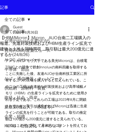
記事
全ての記事
Guest
全ての記事
2024年8月26日
【HBM/Micron】Micron、AUO台南二工場購入の
台湾のWeekly主要NEWS
報道。先進封装技術およびHBM生産ライン拡充で
建物と土地を同時買収、取引額は最大200億元に達
台湾のDaily産業ニュース
するか(24/8/26)
AI DC, AIサーバー
アメリカのメモリ大手である美光Micronは、台積電
TSMCとの競争で群創Innoluxの南科四廠を取得する
半導体 部品
ことに失敗した後、友達AUOが台南科技工業区に所
AIoT・通信機器・ネットワーク
有する二つの工場を購入すると伝えられている。こ
の二つの工場は先進的な封装技術および高帯域幅メ
供給網 原材料 装置
モリ（HBM）の生産ラインを拡充するために使用さ
政経・社会・両岸
れる予定である。これらの工場は2023年8月に閉鎖
されており、取引が成立すればMicronは迅速に生産
新産業(機器人、AI関連等)
ラインの拡充を行うことが可能である。取引の推定
企業・組織
額は100億から200億元に達すると見られている。
NEWS・社会文化・イベント等
AUOはこの件に関して具体的なコメントを控えてお
り、Micronも外部の噂についてはコメントしないと