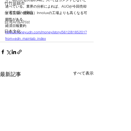
竹竹苗縣市
述べている。業界の分析によれば、AUOが今回売却
台湾生活（投稿）
する工場の価格は、Innoluxの工場よりも高くなる可
能性がある。
台湾Art&Artist
経済日報要約
日本文化
https://money.udn.com/money/story/5612/8185201?
from=edn_maintab_index
すべて表示
最新記事