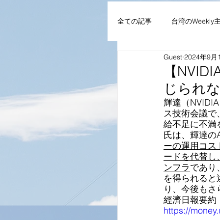
全ての記事
台湾のWeekly
Guest
2024年9月
AIoT・通信機器・ネット
【NVIDI
じられない
企業・組織
NEWS
輝達（NVI
ス技術会議で、
給不足に不満
氏は、輝達の
ーの運用コス
ードを代替し
ンフラ
であり
を得られると
り、今後もさ
經濟日報要約
https://mone