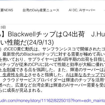
主要NEWS
台湾のDaily産業ニュース
AI DC, AIサーバー
13日
ワーク
供給網 原材料 装置
政経・社会・両岸
新産業(
A】BlackwellチップはQ4出荷 J.H
性能だ(24/9/13)
・社会文化・イベント等
竹竹苗縣市
台湾生活（投稿）
台
DIA）のCEO黄仁勳氏は、サンフランシスコで開催された
最新世代のBlackwellチップに対する需要が極めて
を抱いており、サプライヤーは第4四半期の出荷を目指
AIチップが従来のCPUに比べて性能と効率が大幅に優れ
トを削減
できる点を強調した。また、輝達のサーバーは
、生産性を向上
させると指摘した。
AIは単なるチップ
、クラウドサービスプロバイダーは輝達のチップを活用
述べた。広達など台湾企業は輝達のAIサーバー需要を受
らに成長が見込まれる。
y.udn.com/money/story/11162/8225015?from=edn_maint