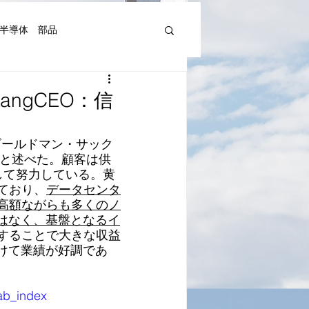
半導体 部品
機器人、AI関連等)
uangCEO：信
湾Art&Artist
日本文化
ゴールドマン・サック
高いと述べた。顧客は供
して努力している。黄
ており、
データセンタ
高額ながらも多くのノ
ではなく、基盤となるイ
することで大きな収益
けて業績が好調であ
ab_index