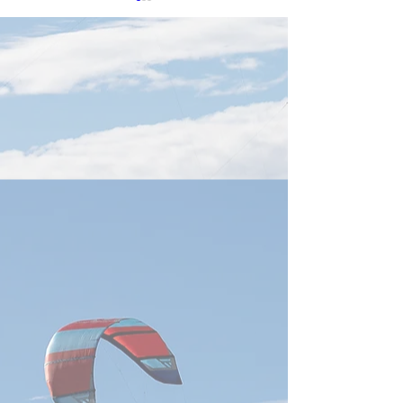
8月7日TTIN 半導体設
8月6日TTIN SE
備、穎崴Winway、CSP、
Taiwan,慧栄
台湾電子部品輸出
SiliconMotion
感謝。参考にした出典は下記
感謝。参考にした
緯創Wistron
に記載しています。 半導体設
に記載しています
備、AI需要で超循環 日付
【SEMICON Taiw
2026年8月6日 AIチップ需要
域に集中】 日付20
と米中双方の半導体投資拡大
日 SEMICON Taiwa
を背景に、台湾の研華、凌
は、ASIC、HBM
華、融程電などが半導体製造
フォトニクスを重
装置向け事業を拡大していま
設定します。AI競
す。研華は世界半導体装置大
GPU性能から、
手10社中7～8社を顧客化し、
ー・データ伝送を
半導体関連売上は全体の15～
ステム設計へ移行
16％。2026年の世界半導体
TSMC、ASE、U
装置投資は1,659億米ドルと
Cisco、Marvell、
過去最高が見込まれ、前工程
などが次世
から先進封装・