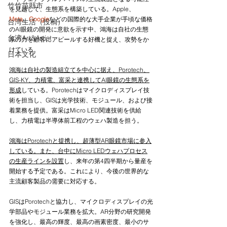
竹竹苗縣市
を見越して、生態系を構築している。Apple、
Meta
、
Google
などの国際的な大手企業が手頃な価格
台湾生活（投稿）
のAI眼鏡の開発に意欲を示す中、鴻海は自社の生態
台湾Art&Artist
系の力を顧客にアピールする好機と捉え、攻勢をか
けている。
日本文化
鴻海は自社の製造組立てを中心に据え、Porotech、
GIS-KY、力積電、富采と連携してAI眼鏡の生態系を
形成
している。Porotechはマイクロディスプレイ技
術を担当し、GISは光学技術、モジュール、および接
着業務を提供。富采はMicro LED関連技術を供給
し、力積電は半導体前工程のウェハ製造を担う。
鴻海はPorotechと提携し、超薄型AR眼鏡市場に参入
している。また、台中にMicro LEDウェハプロセス
の生産ラインを設置
し、来年の第4四半期から量産を
開始する予定である。これにより、今後の世界的な
主流顧客製品の需要に対応する。
GISはPorotechと協力し、マイクロディスプレイの光
学部品やモジュール業務を拡大。AR分野の研究開発
を強化し、最高の輝度、最高の画素密度、最小のサ