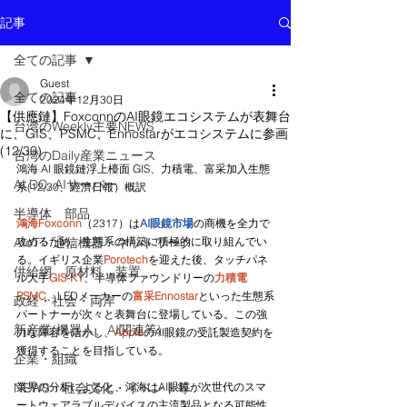
記事
全ての記事
Guest
全ての記事
2024年12月30日
【供應鏈】FoxconnのAI眼鏡エコシステムが表舞台
台湾のWeekly主要NEWS
に、GIS、PSMC、Ennostarがエコシステムに参画
(12/30)
台湾のDaily産業ニュース
鴻海 AI 眼鏡鏈浮上檯面 GIS、力積電、富采加入生態
AI DC, AIサーバー
系(12/30、經濟日報）概訳
半導体 部品
鴻海Foxconn
（2317）は
AI眼鏡市場
の商機を全力で
AIoT・通信機器・ネットワーク
攻めるため、生態系の構築に積極的に取り組んでい
る。イギリス企業
Porotech
を迎えた後、タッチパネ
供給網 原材料 装置
ル大手
GIS-KY
、半導体ファウンドリーの
力積電
PSMC
、LEDメーカーの
富采Ennostar
といった生態系
政経・社会・両岸
パートナーが次々と表舞台に登場している。この強
新産業(機器人、AI関連等)
力な陣容を活かし、
Apple
のAI眼鏡の受託製造契約を
獲得することを目指している。
企業・組織
NEWS・社会文化・イベント等
業界の分析によると、鴻海はAI眼鏡が次世代のスマ
ートウェアラブルデバイスの主流製品となる可能性