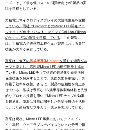
イズ、そして最も低コストの消費者向けAR製品の実
現を目標としている。
力積電はマイクロディスプレイの大規模生産を支援
している。同社はPorotechとのMicro LED開発プロ
ジェクトが進行中であり、12インチGaN-on-Silicon
のMicro LEDの製造を目指している
。この製造に
は、力積電の半導体前工程ウェハ製造における専門
技術が大きく依存している。
富采は、傘下の
晶成半導体Unikorn
を通じて鴻海グル
ープと協力し、高性能Micro LEDの研究開発を進め
ている
。Micro LEDチップ構造の最適化や新型薄膜
保護技術を採用することで、表面欠陥を削減し、外
部量子効率を改善。さらに、製品の信頼性を向上さ
せている。晶成は豊富なIII-V族半導体製造経験と先進
的なプロセス技術を用いてMicro LEDチップの効率
を最適化。鴻海は独自に開発した色変換技術を活用
し、より高品質なフルカラー表示を実現している。
富采は現在、Micro LED事業においてディスプレ
イ、車載、ウェアラブルデバイスといった分野で複