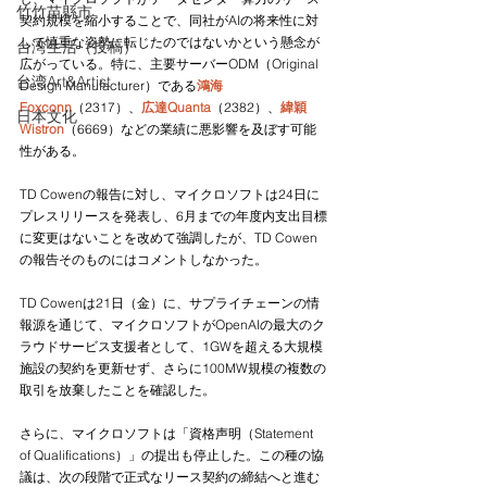
竹竹苗縣市
契約規模を縮小することで、同社がAIの将来性に対
して慎重な姿勢に転じたのではないかという懸念が
台湾生活（投稿）
広がっている。特に、主要サーバーODM（Original 
台湾Art&Artist
Design Manufacturer）である
鴻海
Foxconn
（2317）、
広達Quanta
（2382）、
緯穎
日本文化
Wistron
（6669）などの業績に悪影響を及ぼす可能
性がある。
TD Cowenの報告に対し、マイクロソフトは24日に
プレスリリースを発表し、6月までの年度内支出目標
に変更はないことを改めて強調したが、TD Cowen
の報告そのものにはコメントしなかった。
TD Cowenは21日（金）に、サプライチェーンの情
報源を通じて、マイクロソフトがOpenAIの最大のク
ラウドサービス支援者として、1GWを超える大規模
施設の契約を更新せず、さらに100MW規模の複数の
取引を放棄したことを確認した。
さらに、マイクロソフトは「資格声明（Statement 
of Qualifications）」の提出も停止した。この種の協
議は、次の段階で正式なリース契約の締結へと進む