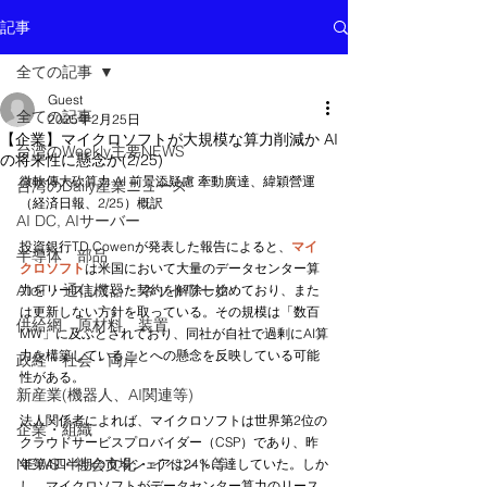
記事
全ての記事
Guest
全ての記事
2025年2月25日
【企業】マイクロソフトが大規模な算力削減か AI
台湾のWeekly主要NEWS
の将来性に懸念か(2/25)
微軟傳大砍算力 AI 前景添疑慮 牽動廣達、緯穎營運
台湾のDaily産業ニュース
（経済日報、2/25）概訳
AI DC, AIサーバー
投資銀行TD Cowenが発表した報告によると、
マイ
半導体 部品
クロソフト
は米国において大量のデータセンター算
AIoT・通信機器・ネットワーク
力をリースしていた契約を解除し始めており、また
は更新しない方針を取っている。その規模は「数百
供給網 原材料 装置
MW」に及ぶとされており、同社が自社で過剰にAI算
力を構築していることへの懸念を反映している可能
政経・社会・両岸
性がある。
新産業(機器人、AI関連等)
法人関係者によれば、マイクロソフトは世界第2位の
企業・組織
クラウドサービスプロバイダー（CSP）であり、昨
NEWS・社会文化・イベント等
年第4四半期の市場シェアは24%に達していた。しか
し、マイクロソフトがデータセンター算力のリース