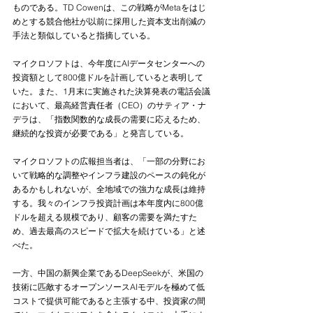
ものである。TD Cowenは、この戦略がMetaをはじ
めとする競合他社が以前に採用した資本支出削減の
手法と類似していると指摘している。
マイクロソフトは、今年度にAIデータセンターへの
投資額として800億ドルを計画していると表明して
いた。また、1月末に実施された決算発表の電話会議
において、最高経営責任者（CEO）のサティア・ナ
デラは、「指数関数的な成長の需要に応えるため、
継続的な投資が必要である」と発言している。
マイクロソフトの広報担当者は、「一部の分野にお
いて戦略的な調整やインフラ建設のペースの鈍化が
あるかもしれないが、全地域での強力な成長は維持
する。我々のインフラ投資計画は本年度内に800億
ドルを超える規模であり、顧客の需要を満たすた
め、過去最高のスピードで拡大を続けている」と述
べた。
一方、中国の新興企業であるDeepSeekが、米国の
技術に匹敵するオープンソースAIモデルを極めて低
コストで提供可能であると主張する中、投資家の間