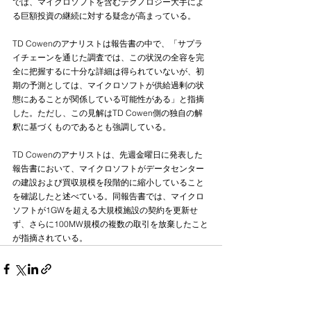
では、マイクロソフトを含むテクノロジー大手によ
る巨額投資の継続に対する疑念が高まっている。
TD Cowenのアナリストは報告書の中で、「サプラ
イチェーンを通じた調査では、この状況の全容を完
全に把握するに十分な詳細は得られていないが、初
期の予測としては、マイクロソフトが供給過剰の状
態にあることが関係している可能性がある」と指摘
した。ただし、この見解はTD Cowen側の独自の解
釈に基づくものであるとも強調している。
TD Cowenのアナリストは、先週金曜日に発表した
報告書において、マイクロソフトがデータセンター
の建設および買収規模を段階的に縮小していること
を確認したと述べている。同報告書では、マイクロ
ソフトが1GWを超える大規模施設の契約を更新せ
ず、さらに100MW規模の複数の取引を放棄したこと
が指摘されている。