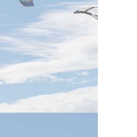
マでは、AI Clusters、
Power Distribution
Networking、Photonicsが独
Facility Desi
立カテゴリーとして設定され
ゴリーに設定して
ており、高速通信・光化は主
た公式テーマでは、
要論点の一つです。以下の5
センターを**「Grid 
点が中心になると予想しま
**で再設計し、高
す。 (Open Compute Project)
電、ラック内電力
1．AIクラスタのScale-up／
リ、電力網連携ま
Scale-outと高速化 AIサ
方