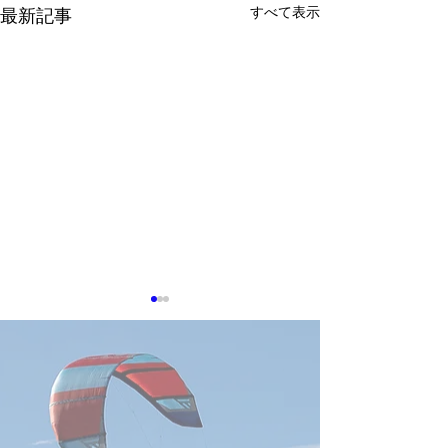
すべて表示
最新記事
2026 OCP APAC
2026 OCP APAC
Summit「高速通信・光
Summit「電力
化」の予想5論点
点
2026 OCP APAC Summitは、
2026 OCP APAC 
8月11～12日に台北で開催さ
は、OCPが「Open 
れます。公式の講演募集テー
Center for AI: Rac