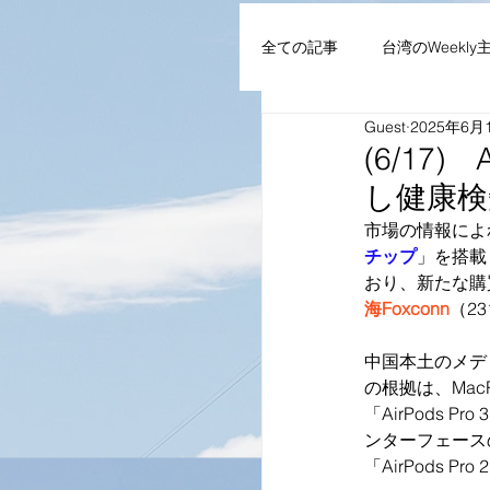
全ての記事
台湾のWeekly
Guest
2025年6月
AIoT・通信機器・ネット
(6/17
し健康検
企業・組織
NEWS
市場の情報によ
チップ
」を搭載
おり、新たな購
海Foxconn
（2
中国本土のメデ
の根拠は、MacR
「AirPods
ンターフェースのフ
「AirPods 