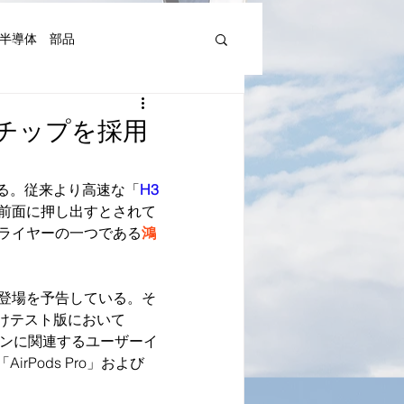
半導体 部品
機器人、AI関連等)
H3チップを採用
湾Art&Artist
日本文化
る。従来より高速な「
H3
前面に押し出すとされて
ライヤーの一つである
鴻
の登場を予告している。そ
発者向けテスト版において
ヤホンに関連するユーザーイ
rPods Pro」および