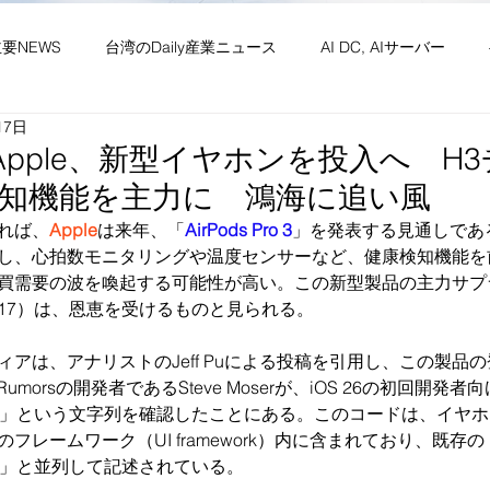
主要NEWS
台湾のDaily産業ニュース
AI DC, AIサーバー
17日
ワーク
供給網 原材料 装置
政経・社会・両岸
新産業(
) Apple、新型イヤホンを投入へ 
知機能を主力に 鴻海に追い風
・社会文化・イベント等
竹竹苗縣市
台湾生活（投稿）
台
れば、
Apple
は来年、「
AirPods Pro 3
」を発表する見通しであ
し、心拍数モニタリングや温度センサーなど、健康検知機能を
買需要の波を喚起する可能性が高い。この新型製品の主力サプ
317）は、恩恵を受けるものと見られる。
ィアは、アナリストのJeff Puによる投稿を引用し、この製品
umorsの開発者であるSteve Moserが、iOS 26の初回開
 Pro 3」という文字列を確認したことにある。このコードは、イ
レームワーク（UI framework）内に含まれており、既存の「Ai
Pro 2」と並列して記述されている。