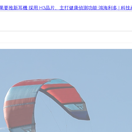
果要推新耳機 採用 H3晶片、主打健康偵測功能 鴻海利多 | 科技產業