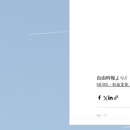
自由時報より//
NEWS・社会文