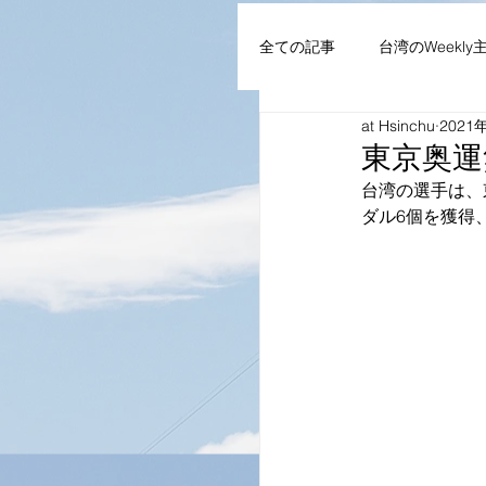
全ての記事
台湾のWeekly
at Hsinchu
2021
AIoT・通信機器・ネット
東京奥運
台湾の選手は、
ダル6個を獲得
企業・組織
NEWS