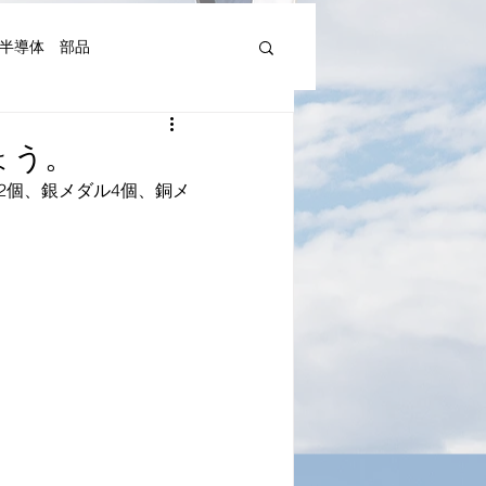
半導体 部品
機器人、AI関連等)
ょう。
2個、銀メダル4個、銅メ
湾Art&Artist
日本文化