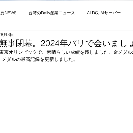
主要NEWS
台湾のDaily産業ニュース
AI DC, AIサーバー
年8月8日
ワーク
供給網 原材料 装置
政経・社会・両岸
新産業(
無事閉幕。2024年パリで会いまし
東京オリンピックで、素晴らしい成績を残しました。金メダル
、メダルの最高記録を更新しました。
・社会文化・イベント等
竹竹苗縣市
台湾生活（投稿）
台