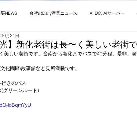
主要NEWS
台湾のDaily産業ニュース
AI DC, AIサーバー
年10月31日
ワーク
供給網 原材料 装置
政経・社会・両岸
新産業(
光】新化老街は長〜く美しい老街
く美しい老街です。台南から新化までバスで40分程。是非、
・社会文化・イベント等
竹竹苗縣市
台湾生活（投稿）
台
/文化園區/故事舘など見所満載です。
井行きのバス
線(グリーンルート) 
be/dO-IoBqmYyU