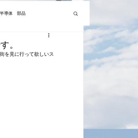
半導体 部品
機器人、AI関連等)
です。
老街を見に行って欲しいス
湾Art&Artist
日本文化