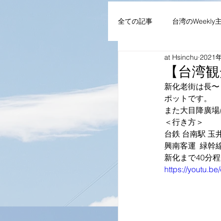
全ての記事
台湾のWeekly
at Hsinchu
2021
AIoT・通信機器・ネット
【台湾観
新化老街は長〜
ポットです。
企業・組織
NEWS
また大目降廣場
＜行き方＞
台鉄 台南駅 玉
興南客運  緑幹
新化まで40分程
https://youtu.