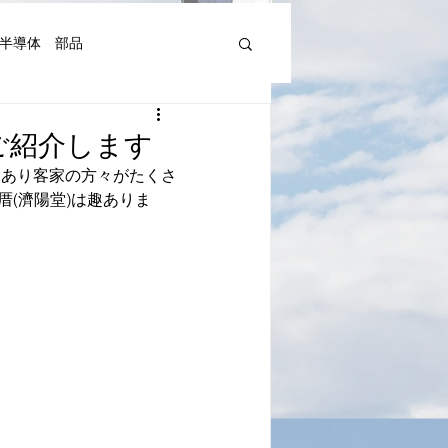
半導体 部品
機器人、AI関連等)
ご紹介します
にあり客家の方々がたくさ
(濟陽堂)は趣ありま
湾Art&Artist
日本文化