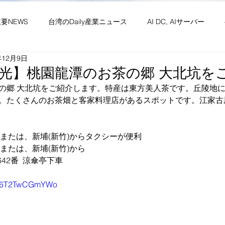
主要NEWS
台湾のDaily産業ニュース
AI DC, AIサーバー
年12月9日
ワーク
供給網 原材料 装置
政経・社会・両岸
新産業(
光】桃園龍潭のお茶の郷 大北坑を
の郷 大北坑をご紹介します。特産は東方美人茶です。丘陵地
。たくさんのお茶畑と客家料理店があるスポットです。江家古厝
・社会文化・イベント等
竹竹苗縣市
台湾生活（投稿）
台
、または、新埔(新竹)からタクシーが便利
、または、新埔(新竹)から
42番  涼傘亭下車
be/6T2TwCGmYWo