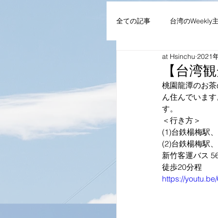
全ての記事
台湾のWeekly
at Hsinchu
2021
AIoT・通信機器・ネット
【台湾観
桃園龍潭のお茶
ん住んでいます
企業・組織
NEWS
す。
＜行き方＞
(1)台鉄楊梅駅
(2)台鉄楊梅駅
新竹客運バス 56
徒歩20分程
https://youtu.