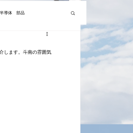
半導体 部品
機器人、AI関連等)
介します。斗南の雰囲気
湾Art&Artist
日本文化