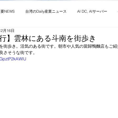
主要NEWS
台湾のDaily産業ニュース
AI DC, AIサーバー
年2月16日
ワーク
供給網 原材料 装置
政経・社会・両岸
新産業(
行】雲林にある斗南を街歩き
を街歩き。活気のある街です。朝市や人気の當歸鴨麵店もご紹
良さそうな街です。
・社会文化・イベント等
竹竹苗縣市
台湾生活（投稿）
台
be/GpztP2kAWlU