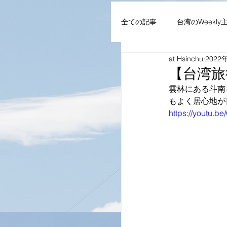
全ての記事
台湾のWeekly
at Hsinchu
2022
AIoT・通信機器・ネット
【台湾旅
雲林にある斗南
もよく居心地が
企業・組織
NEWS
https://youtu.