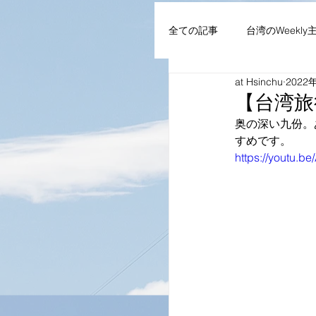
全ての記事
台湾のWeekly
at Hsinchu
2022
AIoT・通信機器・ネット
【台湾旅
奥の深い九份。
すめです。
企業・組織
NEWS
https://youtu.