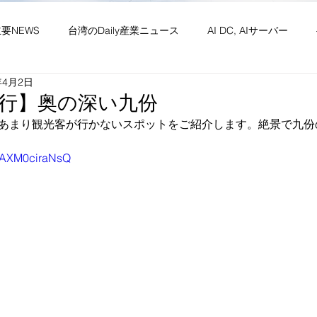
主要NEWS
台湾のDaily産業ニュース
AI DC, AIサーバー
年4月2日
ワーク
供給網 原材料 装置
政経・社会・両岸
新産業(
行】奥の深い九份
あまり観光客が行かないスポットをご紹介します。絶景で九份
・社会文化・イベント等
竹竹苗縣市
台湾生活（投稿）
台
be/AXM0ciraNsQ