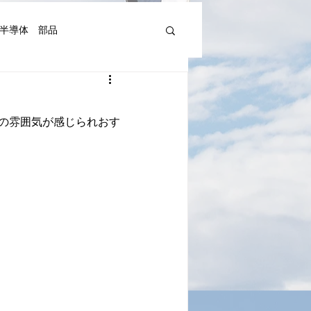
半導体 部品
機器人、AI関連等)
の雰囲気が感じられおす
湾Art&Artist
日本文化