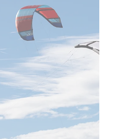
備、AI需要で超循環 日付
【SEMICON Taiw
2026年8月6日 AIチップ需要
域に集中】 日付20
と米中双方の半導体投資拡大
日 SEMICON Taiwa
を背景に、台湾の研華、凌
は、ASIC、HBM
華、融程電などが半導体製造
フォトニクスを重
装置向け事業を拡大していま
設定します。AI競
す。研華は世界半導体装置大
GPU性能から、
手10社中7～8社を顧客化し、
ー・データ伝送を
半導体関連売上は全体の15～
ステム設計へ移行
16％。2026年の世界半導体
TSMC、ASE、U
装置投資は1,659億米ドルと
Cisco、Marvell、
過去最高が見込まれ、前工程
などが次世
から先進封装・