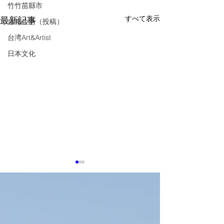
竹竹苗縣市
すべて表示
最新記事
台湾生活（投稿）
台湾Art&Artist
日本文化
8月7日TTIN 半導体設
8月6日TTIN SE
備、穎崴Winway、CSP、
Taiwan,慧栄
台湾電子部品輸出
SiliconMotion
感謝。参考にした出典は下記
感謝。参考にした
緯創Wistron
に記載しています。 半導体設
に記載しています