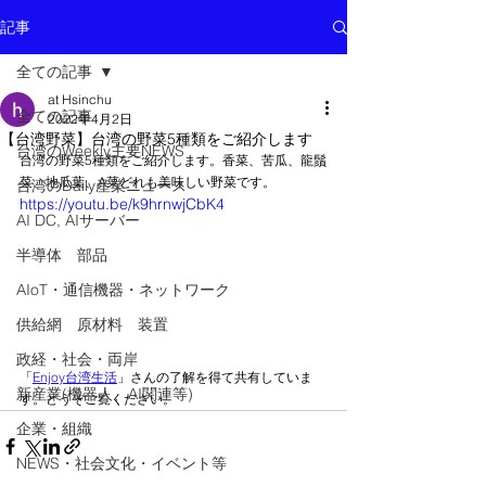
記事
全ての記事
at Hsinchu
全ての記事
2022年4月2日
【台湾野菜】台湾の野菜5種類をご紹介します
台湾のWeekly主要NEWS
台湾の野菜5種類をご紹介します。香菜、苦瓜、龍鬚
菜、地瓜葉、A菜どれも美味しい野菜です。
台湾のDaily産業ニュース
https://youtu.be/k9hrnwjCbK4
AI DC, AIサーバー
半導体 部品
AIoT・通信機器・ネットワーク
供給網 原材料 装置
政経・社会・両岸
「
Enjoy台湾生活
」さんの了解を得て共有していま
新産業(機器人、AI関連等)
す。どうぞご覧ください。
企業・組織
NEWS・社会文化・イベント等