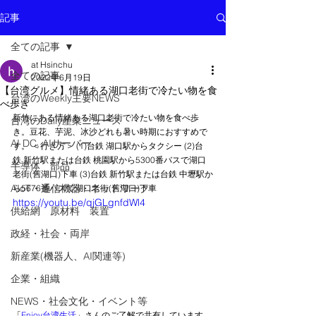
記事
全ての記事
at Hsinchu
全ての記事
2022年6月19日
【台湾グルメ】情緒ある湖口老街で冷たい物を食
台湾のWeekly主要NEWS
べ歩き
新竹にある情緒ある湖口老街で冷たい物を食べ歩
台湾のDaily産業ニュース
き。豆花、芋泥、冰沙どれも暑い時期におすすめで
AI DC, AIサーバー
す。 ＜行き方＞ (1)台鉄 湖口駅からタクシー (2)台
鉄 新竹駅または台鉄 桃園駅から5300番バスで湖口
半導体 部品
老街(舊湖口)下車 (3)台鉄 新竹駅または台鉄 中壢駅か
AIoT・通信機器・ネットワーク
ら5676番バスで湖口老街(舊湖口)下車
https://youtu.be/qjGLgnfdWl4
供給網 原材料 装置
政経・社会・両岸
新産業(機器人、AI関連等)
企業・組織
NEWS・社会文化・イベント等
「
Enjoy台湾生活
」さんのご了解で共有しています。