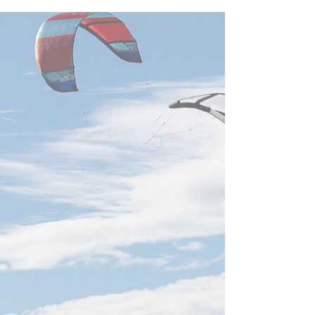
新竹萬聖節ハロ
2023築愛音樂會@新竹演
藝廳 木樓合唱團 李讓