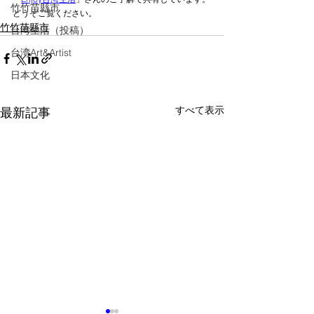
竹竹苗縣市
どうぞご覧ください。
竹竹苗縣市
台湾生活（投稿）
台湾Art&Artist
日本文化
すべて表示
最新記事